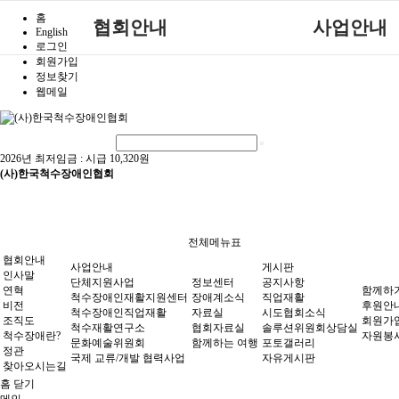
홈
협회안내
사업안내
English
로그인
회원가입
인사말
단체지원사업
정보찾기
웹메일
연혁
척수장애인재활지원
비전
척수장애인직업재
조직도
척수재활연구소
2026년 최저임금 :
시급 10,320원
(사)한국척수장애인협회
척수장애란?
문화예술위원회
정관
국제 교류/개발 협력
찾아오시는길
전체메뉴표
협회안내
사업안내
게시판
인사말
단체지원사업
정보센터
공지사항
연혁
함께하
척수장애인재활지원센터
장애계소식
직업재활
비전
후원안
척수장애인직업재활
자료실
시도협회소식
조직도
회원가
척수재활연구소
협회자료실
솔루션위원회상담실
척수장애란?
자원봉
문화예술위원회
함께하는 여행
포토갤러리
정관
국제 교류/개발 협력사업
자유게시판
찾아오시는길
홈
닫기