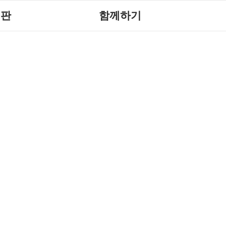
시판
함께하기
사항
후원안내
재활
회원가입안내
회소식
자원봉사안내
회상담실
러리
시판