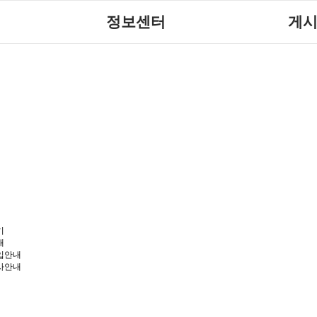
정보센터
게
장애계소식
공지
센터
자료실
직업
활
협회자료실
시도협
함께하는 여행
솔루션위원
포토갤
사업
자유게
기
내
입안내
사안내