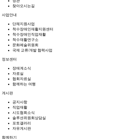
정관
찾아오시는길
사업안내
단체지원사업
척수장애인재활지원센터
척수장애인직업재활
척수재활연구소
문화예술위원회
국제 교류/개발 협력사업
정보센터
장애계소식
자료실
협회자료실
함께하는 여행
게시판
공지사항
직업재활
시도협회소식
솔루션위원회상담실
포토갤러리
자유게시판
함께하기