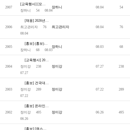
[교육행사] [모집]2026년 대한척수학회 연수강좌 참가신청 안내
2007
장하니
08.04
54
장하니
54
08.04
[채용] 2026년 제1차 (사)한국척수장애인협회 직원채용 공고
2006
최고관리자
76
최고관리자
08.04
76
08.04
[홍보] (홍보)장애인 의료·요양 통합돌봄 사업
2005
장하니
08.03
68
장하니
68
08.03
[교육행사] 2026년 제2차 척수플러스 포럼 개최 안내
2004
정미강
238
정미강
07.27
238
07.27
[홍보] 건국대학교병원 비뇨의학과 김아람 교수님과 함께하는 '과…
2003
정미강
289
정미강
07.22
289
07.22
[홍보] 온라인 수료 과정 이러닝 프로그램 전액 지원! 선착순 …
2002
정미강
495
정미강
06.26
495
06.26
[홍보] [캥스터즈 주식회사] 강남구청장배 어울림 체육대회 안내