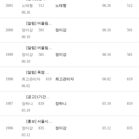
2001
노태형
512
노태형
06.26
512
06.26
[알림] 어울림한마당 일정표
2000
정미강
591
정미강
06.10
591
06.10
[알림] 어울림한마당 참가요강
1999
정미강
581
정미강
06.10
581
06.10
[알림] 폭염 대비 장애인 재난안전가이드 배포
1998
최고관리자
619
최고관리자
06.02
619
06.02
[공고] (기간연장6/1까지)2026년 척수장애인 보조기기 지원…
1997
장하니
819
장하니
05.19
819
05.19
[홍보] 서울시립대학교 척수장애인 가정 기반 운동 연구 참여자 …
1996
정미강
835
정미강
05.12
835
05.12