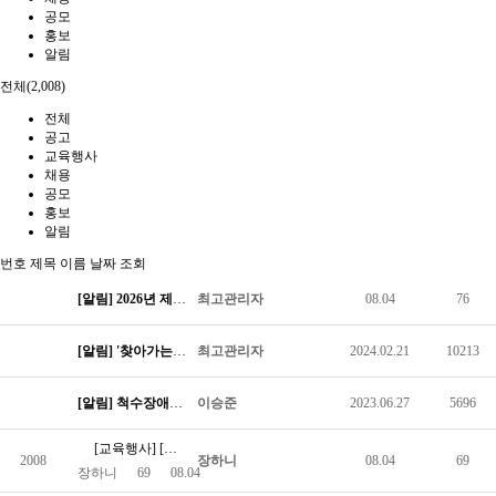
공모
홍보
알림
전체(2,008)
전체
공고
교육행사
채용
공모
홍보
알림
번호
제목
이름
날짜
조회
[알림]
2026년 제1차 (사)한국척수장애인협회 직원채용 공고
최고관리자
08.04
76
[알림]
'찾아가는 정보메신저' 파견 희망 병원 신청 방법 안내
최고관리자
2024.02.21
10213
[알림]
척수장애인 솔루션위원회 온라인 상담실 운영
이승준
2023.06.27
5696
[교육행사] [모집] 26년 척수장애인 기초재활교육 수강등록 안내
2008
장하니
08.04
69
장하니
69
08.04