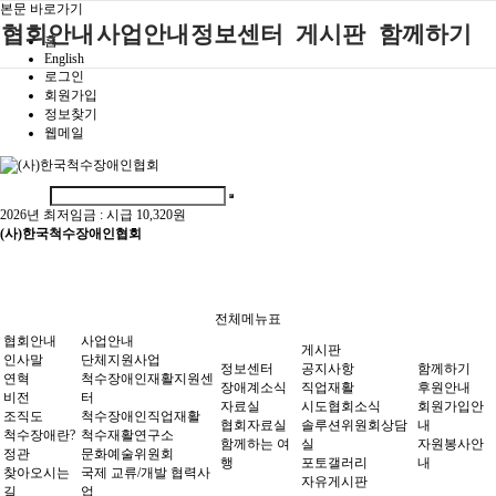
본문 바로가기
협회안내
사업안내
정보센터
게시판
함께하기
홈
English
로그인
인사말
단체지원사업
장애계소식
공지사항
후원안내
회원가입
정보찾기
연혁
척수장애인재
자료실
직업재활
회원가입안내
웹메일
활지원센터
비전
협회자료실
시도협회소식
자원봉사안내
척수장애인직
조직도
함께하는 여
솔루션위원회
업재활
행
상담실
2026년 최저임금 :
시급 10,320원
척수장애란?
척수재활연구
(사)한국척수장애인협회
포토갤러리
정관
소
자유게시판
찾아오시는길
문화예술위원
회
전체메뉴표
국제 교류/개
협회안내
사업안내
게시판
발 협력사업
인사말
단체지원사업
정보센터
공지사항
함께하기
연혁
척수장애인재활지원센
장애계소식
직업재활
후원안내
비전
터
자료실
시도협회소식
회원가입안
조직도
척수장애인직업재활
협회자료실
솔루션위원회상담
내
척수장애란?
척수재활연구소
함께하는 여
실
자원봉사안
정관
문화예술위원회
행
포토갤러리
내
찾아오시는
국제 교류/개발 협력사
자유게시판
길
업