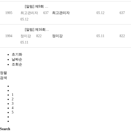
[알림] 제9회 전국동시지방선거 거소투표 실시 관련 유의사항 안…
1995
최고관리자
637
최고관리자
05.12
637
05.12
[알림] 제16회 전국 척수장애인 어울림한마당 대진추첨 결과 안…
1994
정미강
822
정미강
05.11
822
05.11
초기화
날짜순
조회순
정렬
검색
1
2
3
4
5
Search