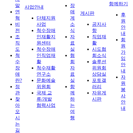
함께하기
말
장
사업안내
연
애
게시판
후
혁
단체지원
계
원
비
사업
소
공지사
안
전
척수장애
식
항
내
조
인재활지
자
직업재
회
직
원센터
료
활
원
도
척수장애
실
시도협
가
척
인직업재
협
회소식
입
수
활
회
솔루션
안
장
척수재활
자
위원회
내
애
연구소
료
상담실
자
란?
문화예술
실
포토갤
원
정
위원회
함
러리
봉
관
국제 교
께
자유게
사
찾
류/개발
하
시판
안
아
협력사업
는
내
오
여
시
행
는
길