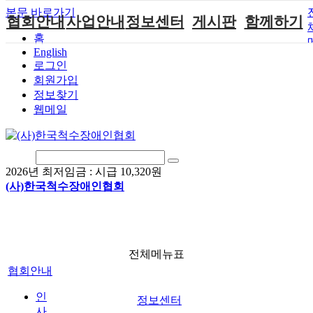
본문 바로가기
협회안내
사업안내
정보센터
게시판
함께하기
홈
English
인사말
단체지원사업
장애계소식
공지사항
후원안내
로그인
연혁
척수장애인재
자료실
직업재활
회원가입안내
회원가입
활지원센터
정보찾기
비전
협회자료실
시도협회소식
자원봉사안내
웹메일
척수장애인직
조직도
함께하는 여
솔루션위원회
업재활
행
상담실
척수장애란?
척수재활연구
포토갤러리
정관
소
자유게시판
2026년 최저임금 :
시급 10,320원
찾아오시는길
문화예술위원
(사)한국척수장애인협회
회
국제 교류/개
발 협력사업
전체메뉴표
협회안내
인
정보센터
사