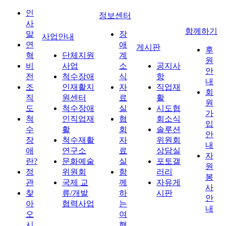
인
정보센터
사
함께하기
말
장
사업안내
연
애
게시판
후
혁
단체지원
계
원
비
사업
소
공지사
안
전
척수장애
식
항
내
조
인재활지
자
직업재
회
직
원센터
료
활
원
도
척수장애
실
시도협
가
척
인직업재
협
회소식
입
수
활
회
솔루션
안
장
척수재활
자
위원회
내
애
연구소
료
상담실
자
란?
문화예술
실
포토갤
원
정
위원회
함
러리
봉
관
국제 교
께
자유게
사
찾
류/개발
하
시판
안
아
협력사업
는
내
오
여
시
행