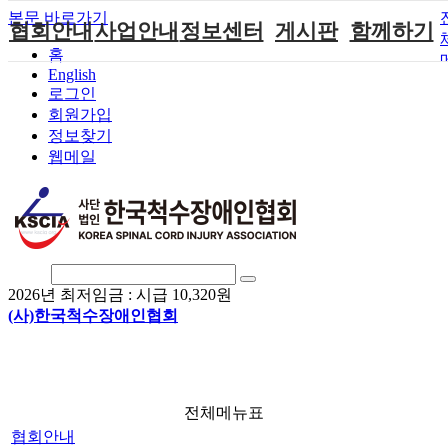
본문 바로가기
협회안내
사업안내
정보센터
게시판
함께하기
홈
English
인사말
단체지원사업
장애계소식
공지사항
후원안내
로그인
연혁
척수장애인재
자료실
직업재활
회원가입안내
회원가입
활지원센터
정보찾기
비전
협회자료실
시도협회소식
자원봉사안내
웹메일
척수장애인직
조직도
함께하는 여
솔루션위원회
업재활
행
상담실
척수장애란?
척수재활연구
포토갤러리
정관
소
자유게시판
찾아오시는길
문화예술위원
회
2026년 최저임금 :
시급 10,320원
국제 교류/개
(사)한국척수장애인협회
발 협력사업
전체메뉴표
협회안내