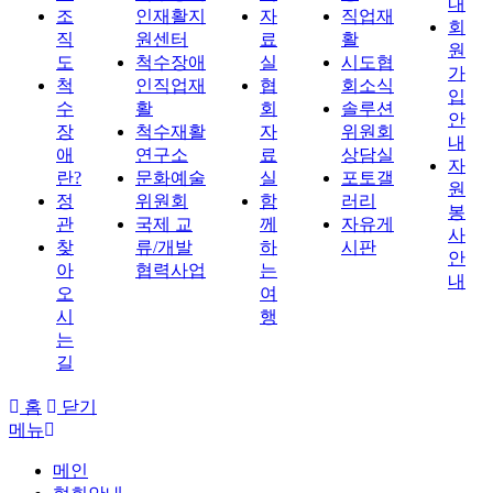
내
조
인재활지
자
직업재
회
직
원센터
료
활
원
도
척수장애
실
시도협
가
척
인직업재
협
회소식
입
수
활
회
솔루션
안
장
척수재활
자
위원회
내
애
연구소
료
상담실
자
란?
문화예술
실
포토갤
원
정
위원회
함
러리
봉
관
국제 교
께
자유게
사
찾
류/개발
하
시판
안
아
협력사업
는
내
오
여
시
행
는
길
홈
닫기
메뉴
메인