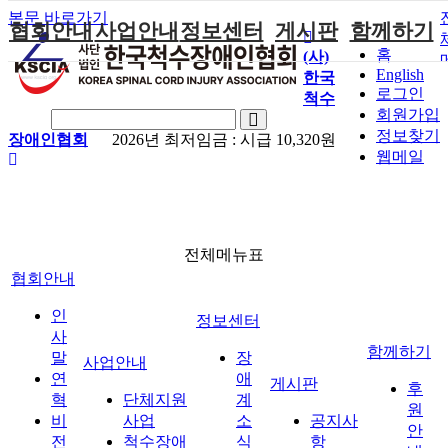
본문 바로가기
협회안내
사업안내
정보센터
게시판
함께하기
홈
(사)
English
한국
인사말
단체지원사업
장애계소식
공지사항
후원안내
로그인
척수
연혁
척수장애인재
자료실
직업재활
회원가입안내
회원가입
활지원센터
정보찾기
장애인협회
2026년 최저임금 :
시급 10,320원
비전
협회자료실
시도협회소식
자원봉사안내
웹메일
척수장애인직
조직도
함께하는 여
솔루션위원회
업재활
행
상담실
척수장애란?
척수재활연구
포토갤러리
정관
소
자유게시판
찾아오시는길
전체메뉴표
문화예술위원
회
협회안내
국제 교류/개
인
정보센터
발 협력사업
사
함께하기
말
장
사업안내
연
애
게시판
후
혁
단체지원
계
원
비
사업
소
공지사
안
전
척수장애
식
항