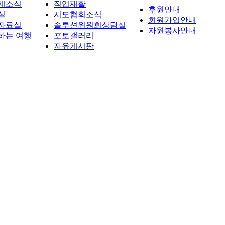
계소식
직업재활
후원안내
실
시도협회소식
회원가입안내
자료실
솔루션위원회상담실
자원봉사안내
하는 여행
포토갤러리
자유게시판