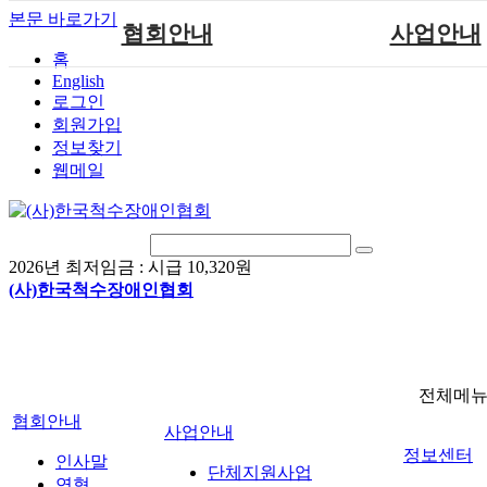
본문 바로가기
협회안내
사업안내
홈
English
인사말
단체지원사업
로그인
연혁
척수장애인재활지
회원가입
정보찾기
비전
척수장애인직업
웹메일
조직도
척수재활연구
척수장애란?
문화예술위원
정관
국제 교류/개발 협
2026년 최저임금 :
시급 10,320원
찾아오시는길
(사)한국척수장애인협회
전체메
협회안내
사업안내
정보센터
인사말
단체지원사업
연혁