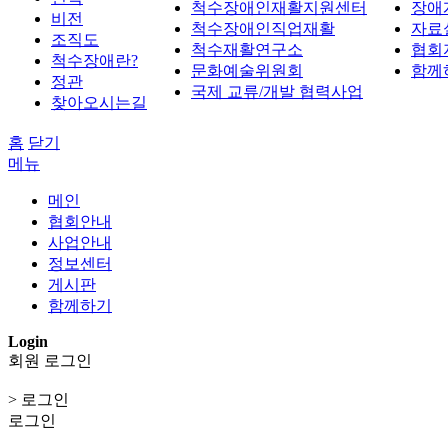
척수장애인재활지원센터
장애
비전
척수장애인직업재활
자료
조직도
척수재활연구소
협회
척수장애란?
문화예술위원회
함께
정관
국제 교류/개발 협력사업
찾아오시는길
홈
닫기
메뉴
메인
협회안내
사업안내
정보센터
게시판
함께하기
Login
회원 로그인
> 로그인
로그인