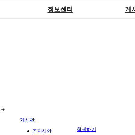
정보센터
게
장애계소식
공지
원센터
자료실
직업
재활
협회자료실
시도협
소
함께하는 여행
솔루션위
회
포토
력사업
자유
뉴표
게시판
함께하기
공지사항