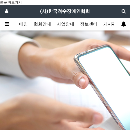
본문 바로가기
(사)한국척수장애인협회
메인
협회안내
사업안내
정보센터
게시판
함