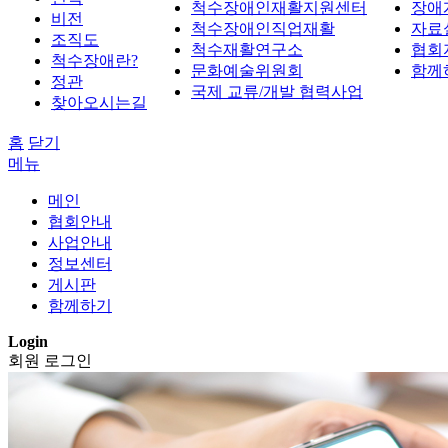
척수장애인재활지원센터
장애
비전
척수장애인직업재활
자료
조직도
척수재활연구소
협회
척수장애란?
문화예술위원회
함께
정관
국제 교류/개발 협력사업
찾아오시는길
홈
닫기
메뉴
메인
협회안내
사업안내
정보센터
게시판
함께하기
Login
회원 로그인