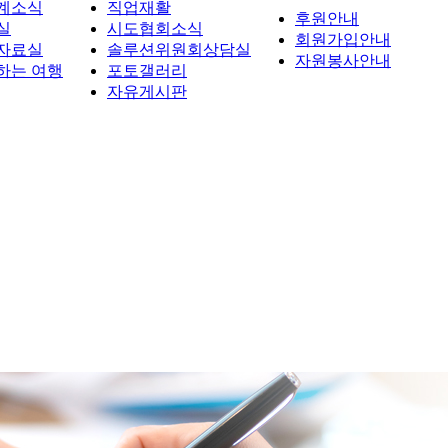
계소식
직업재활
후원안내
실
시도협회소식
회원가입안내
자료실
솔루션위원회상담실
자원봉사안내
하는 여행
포토갤러리
자유게시판