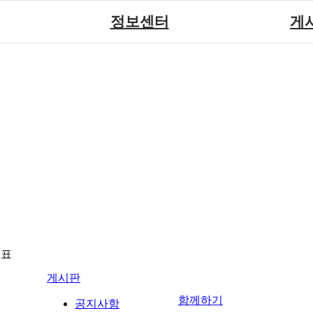
정보센터
게
장애계소식
공지
원센터
자료실
직업
재활
협회자료실
시도협
소
함께하는 여행
솔루션위
회
포토
력사업
자유
뉴표
게시판
함께하기
공지사항