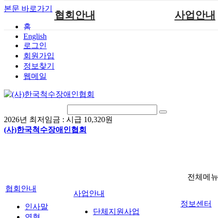
본문 바로가기
협회안내
사업안내
홈
English
인사말
단체지원사업
로그인
연혁
척수장애인재활지
회원가입
정보찾기
비전
척수장애인직업
웹메일
조직도
척수재활연구
척수장애란?
문화예술위원
정관
국제 교류/개발 협
2026년 최저임금 :
시급 10,320원
찾아오시는길
(사)한국척수장애인협회
전체메
협회안내
사업안내
정보센터
인사말
단체지원사업
연혁