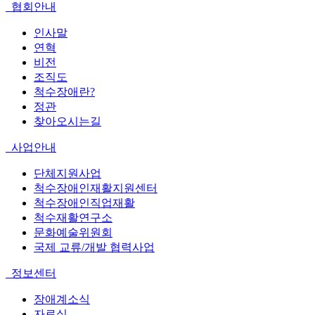
협회안내
인사말
연혁
비전
조직도
척수장애란?
정관
찾아오시는길
사업안내
단체지원사업
척수장애인재활지원센터
척수장애인직업재활
척수재활연구소
문화예술위원회
국제 교류/개발 협력사업
정보센터
장애계소식
자료실