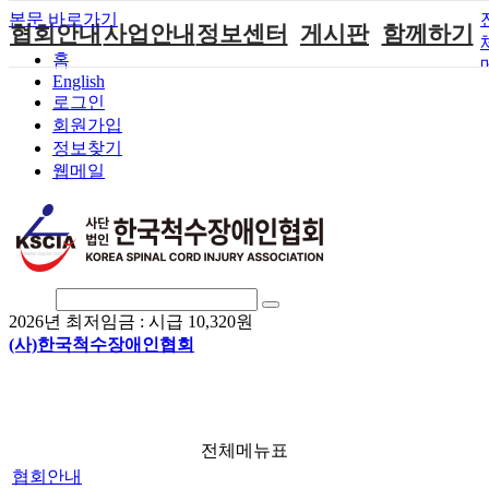
본문 바로가기
협회안내
사업안내
정보센터
게시판
함께하기
홈
English
인사말
단체지원사업
장애계소식
공지사항
후원안내
로그인
연혁
척수장애인재
자료실
직업재활
회원가입안내
회원가입
활지원센터
정보찾기
비전
협회자료실
시도협회소식
자원봉사안내
웹메일
척수장애인직
조직도
함께하는 여
솔루션위원회
업재활
행
상담실
척수장애란?
척수재활연구
포토갤러리
정관
소
자유게시판
찾아오시는길
문화예술위원
회
2026년 최저임금 :
시급 10,320원
국제 교류/개
(사)한국척수장애인협회
발 협력사업
전체메뉴표
협회안내