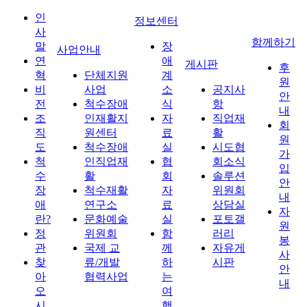
인
정보센터
사
함께하기
말
장
사업안내
연
애
게시판
후
혁
단체지원
계
원
비
사업
소
공지사
안
전
척수장애
식
항
내
조
인재활지
자
직업재
회
직
원센터
료
활
원
도
척수장애
실
시도협
가
척
인직업재
협
회소식
입
수
활
회
솔루션
안
장
척수재활
자
위원회
내
애
연구소
료
상담실
자
란?
문화예술
실
포토갤
원
정
위원회
함
러리
봉
관
국제 교
께
자유게
사
찾
류/개발
하
시판
안
아
협력사업
는
내
오
여
시
행