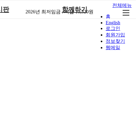
전체메뉴
시판
함께하기
2026년 최저임금 :
시급 10,320원
홈
English
사항
후원안내
로그인
재활
회원가입안내
회원가입
정보찾기
회소식
자원봉사안내
웹메일
원회상담실
갤러리
게시판