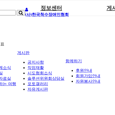
정보센터
게
(사)한국척수장애인협회
장애계소식
공지
원센터
자료실
직업
재활
협회자료실
시도협
소
함께하는 여행
솔루션위
뉴표
회
포토
게시판
력사업
자유
함께하기
공지사항
계소식
직업재활
후원안내
실
시도협회소식
회원가입안내
자료실
솔루션위원회상담실
자원봉사안내
하는 여행
포토갤러리
자유게시판