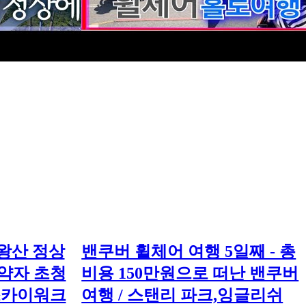
발왕산 정상
밴쿠버 휠체어 여행 5일째 - 총
광약자 초청
비용 150만원으로 떠난 밴쿠버
스카이워크
여행 / 스탠리 파크,잉글리쉬