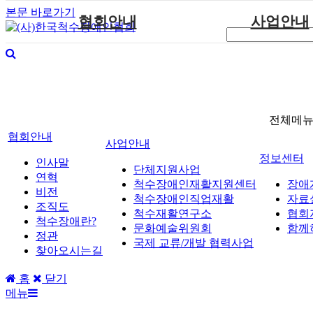
본문 바로가기
협회안내
사업안내
인사말
단체지원사업
연혁
척수장애인재활지
비전
척수장애인직업
조직도
척수재활연구
전체메
협회안내
척수장애란?
문화예술위원
사업안내
정관
국제 교류/개발 협
정보센터
인사말
단체지원사업
찾아오시는길
연혁
척수장애인재활지원센터
장애
비전
척수장애인직업재활
자료
조직도
척수재활연구소
협회
척수장애란?
문화예술위원회
함께
정관
국제 교류/개발 협력사업
찾아오시는길
홈
닫기
메뉴