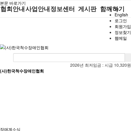
본문 바로가기
협회안내
사업안내
정보센터
게시판
함께하기
홈
English
로그인
인사말
단체지원사업
장애계소식
공지사항
후원안내
회원가입
정보찾기
연혁
척수장애인재
자료실
직업재활
회원가입안내
웹메일
활지원센터
비전
협회자료실
시도협회소식
자원봉사안내
척수장애인직
조직도
함께하는 여
솔루션위원회
업재활
행
상담실
척수장애란?
척수재활연구
포토갤러리
2026년 최저임금 :
시급 10,320원
정관
소
(사)한국척수장애인협회
자유게시판
찾아오시는길
문화예술위원
회
국제 교류/개
발 협력사업
장애계소식