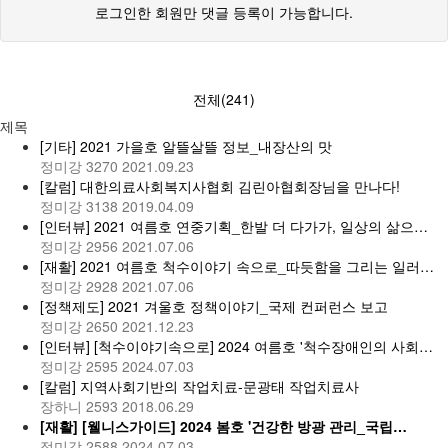
로그인한 회원만 댓글 등록이 가능합니다.
전체(241)
제목
[기타] 2021 가을호 알뜰살뜰 정보_내장산의 맛
정미강
3270
2021.09.23
[칼럼] 대한의료사회복지사협회 김린아협회장님을 만나다!
정미강
3138
2019.04.09
[인터뷰] 2021 여름호 연중기획_한발 더 다가가, 일상의 삶으…
정미강
2956
2021.07.06
[재활] 2021 여름호 척수이야기 속으로_따듯함을 그리는 일러…
정미강
2928
2021.07.06
[정책제도] 2021 겨울호 정책이야기_국제 컨퍼런스 보고
정미강
2650
2021.12.23
[인터뷰] [척수이야기속으로] 2024 여름호 '척수장애인의 사회…
정미강
2595
2024.07.03
[칼럼] 지역사회기반의 작업치료-문광태 작업치료사
장하니
2593
2018.06.29
[재활] [웰니스가이드] 2024 봄호 '건강한 방광 관리_국립…
정미강
2588
2024.07.03