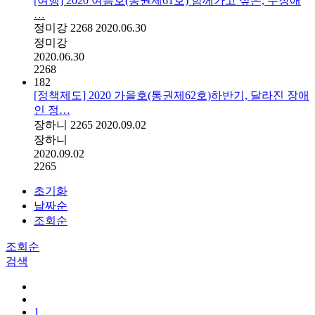
[여행] 2020 여름호(통권제61호) 함께가고 싶은, 무장애
…
정미강
2268
2020.06.30
정미강
2020.06.30
2268
182
[정책제도] 2020 가을호(통권제62호)하반기, 달라진 장애
인 정…
장하니
2265
2020.09.02
장하니
2020.09.02
2265
초기화
날짜순
조회순
조회순
검색
1