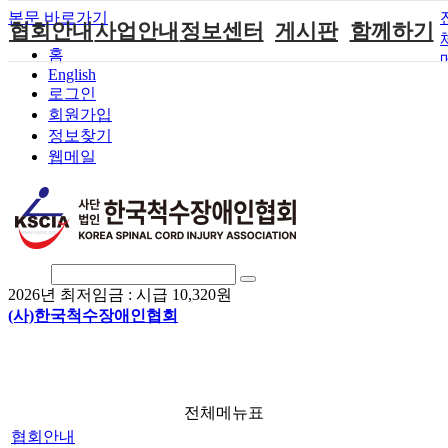
본문 바로가기
협회안내
사업안내
정보센터
게시판
함께하기
홈
English
인사말
단체지원사업
장애계소식
공지사항
후원안내
로그인
연혁
척수장애인재
자료실
직업재활
회원가입안내
회원가입
활지원센터
정보찾기
비전
협회자료실
시도협회소식
자원봉사안내
웹메일
척수장애인직
조직도
함께하는 여
솔루션위원회
업재활
행
상담실
척수장애란?
척수재활연구
포토갤러리
정관
소
자유게시판
찾아오시는길
문화예술위원
회
2026년 최저임금 :
시급 10,320원
국제 교류/개
(사)한국척수장애인협회
발 협력사업
전체메뉴표
협회안내