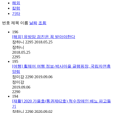
해외
칼럼
기타
번호
제목
이름
날짜
조회
196
[해외] 유방암 검진은 꼭 받아야한다
장하니
2295
2018.05.25
장하니
2018.05.25
2295
195
[여행] 휠체어 여행 정보-박사마을 글램핑장, 국립자연휴
양림
정미강
2290
2019.09.06
정미강
2019.09.06
2290
194
[재활] 2020 가을호(통권제62호) 척수장애인 배뇨 파고들
기
장하니
2290
2020.09.02