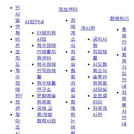
인
정보센터
사
함께하기
말
장
사업안내
연
애
게시판
후
혁
단체지원
계
원
비
사업
소
공지사
안
전
척수장애
식
항
내
조
인재활지
자
직업재
회
직
원센터
료
활
원
도
척수장애
실
시도협
가
척
인직업재
협
회소식
입
수
활
회
솔루션
안
장
척수재활
자
위원회
내
애
연구소
료
상담실
자
란?
문화예술
실
포토갤
원
정
위원회
함
러리
봉
관
국제 교
께
자유게
사
찾
류/개발
하
시판
안
아
협력사업
는
내
오
여
시
행