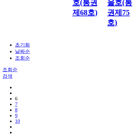
호(통권
을호(통
제68호)
권제75
호)
초기화
날짜순
조회순
조회순
검색
6
7
8
9
10