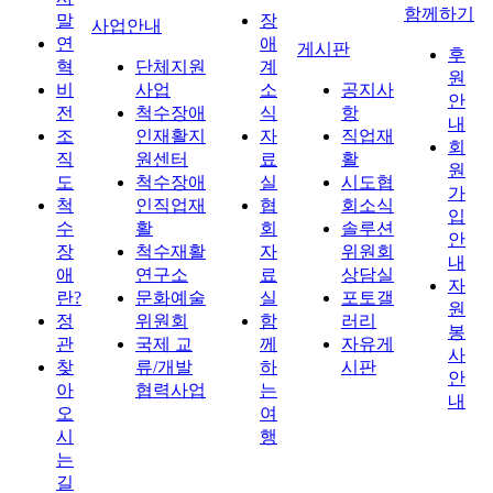
함께하기
말
장
사업안내
연
애
게시판
후
혁
단체지원
계
원
비
사업
소
공지사
안
전
척수장애
식
항
내
조
인재활지
자
직업재
회
직
원센터
료
활
원
도
척수장애
실
시도협
가
척
인직업재
협
회소식
입
수
활
회
솔루션
안
장
척수재활
자
위원회
내
애
연구소
료
상담실
자
란?
문화예술
실
포토갤
원
정
위원회
함
러리
봉
관
국제 교
께
자유게
사
찾
류/개발
하
시판
안
아
협력사업
는
내
오
여
시
행
는
길