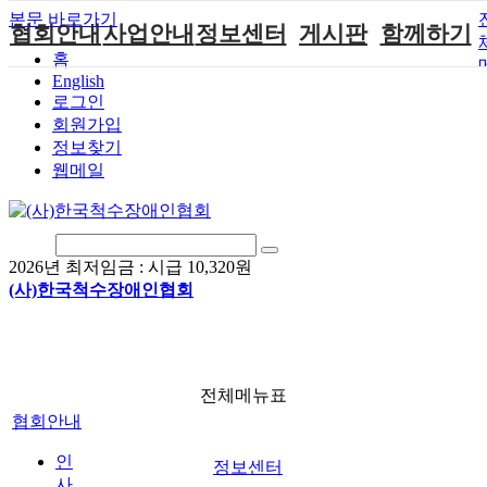
본문 바로가기
협회안내
사업안내
정보센터
게시판
함께하기
홈
English
인사말
단체지원사업
장애계소식
공지사항
후원안내
로그인
연혁
척수장애인재
자료실
직업재활
회원가입안내
회원가입
활지원센터
정보찾기
비전
협회자료실
시도협회소식
자원봉사안내
웹메일
척수장애인직
조직도
함께하는 여
솔루션위원회
업재활
행
상담실
척수장애란?
척수재활연구
포토갤러리
정관
소
자유게시판
2026년 최저임금 :
시급 10,320원
찾아오시는길
문화예술위원
(사)한국척수장애인협회
회
국제 교류/개
발 협력사업
전체메뉴표
협회안내
인
정보센터
사