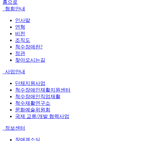
홈으로
협회안내
인사말
연혁
비전
조직도
척수장애란?
정관
찾아오시는길
사업안내
단체지원사업
척수장애인재활지원센터
척수장애인직업재활
척수재활연구소
문화예술위원회
국제 교류/개발 협력사업
정보센터
장애계소식