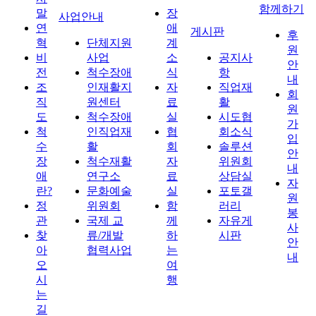
함께하기
말
장
사업안내
연
애
게시판
후
혁
단체지원
계
원
비
사업
소
공지사
안
전
척수장애
식
항
내
조
인재활지
자
직업재
회
직
원센터
료
활
원
도
척수장애
실
시도협
가
척
인직업재
협
회소식
입
수
활
회
솔루션
안
장
척수재활
자
위원회
내
애
연구소
료
상담실
자
란?
문화예술
실
포토갤
원
정
위원회
함
러리
봉
관
국제 교
께
자유게
사
찾
류/개발
하
시판
안
아
협력사업
는
내
오
여
시
행
는
길