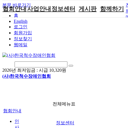
본문 바로가기
협회안내
사업안내
정보센터
게시판
함께하기
홈
English
인사말
단체지원사업
장애계소식
공지사항
후원안내
로그인
연혁
척수장애인재
자료실
직업재활
회원가입안내
회원가입
활지원센터
정보찾기
비전
협회자료실
시도협회소식
자원봉사안내
웹메일
척수장애인직
조직도
함께하는 여
솔루션위원회
업재활
행
상담실
척수장애란?
척수재활연구
포토갤러리
정관
소
자유게시판
2026년 최저임금 :
시급 10,320원
찾아오시는길
문화예술위원
(사)한국척수장애인협회
회
국제 교류/개
발 협력사업
전체메뉴표
협회안내
인
정보센터
사