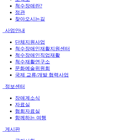
척수장애란?
정관
찾아오시는길
사업안내
단체지원사업
척수장애인재활지원센터
척수장애인직업재활
척수재활연구소
문화예술위원회
국제 교류/개발 협력사업
정보센터
장애계소식
자료실
협회자료실
함께하는 여행
게시판