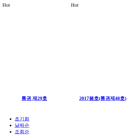
Hot
Hot
통권 제29호
2017봄호(통권제48호)
초기화
날짜순
조회순