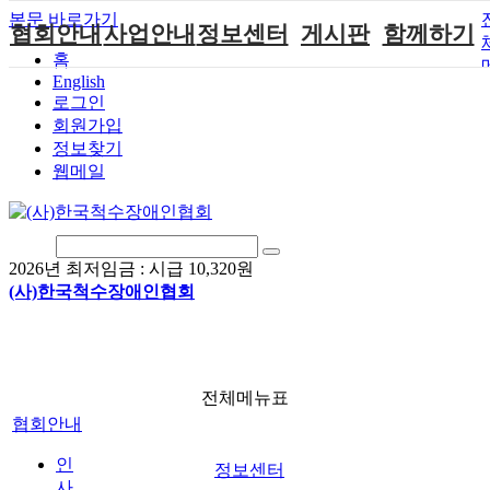
본문 바로가기
협회안내
사업안내
정보센터
게시판
함께하기
홈
English
인사말
단체지원사업
장애계소식
공지사항
후원안내
로그인
연혁
척수장애인재
자료실
직업재활
회원가입안내
회원가입
활지원센터
정보찾기
비전
협회자료실
시도협회소식
자원봉사안내
웹메일
척수장애인직
조직도
함께하는 여
솔루션위원회
업재활
행
상담실
척수장애란?
척수재활연구
포토갤러리
정관
소
자유게시판
2026년 최저임금 :
시급 10,320원
찾아오시는길
문화예술위원
(사)한국척수장애인협회
회
국제 교류/개
발 협력사업
전체메뉴표
협회안내
인
정보센터
사