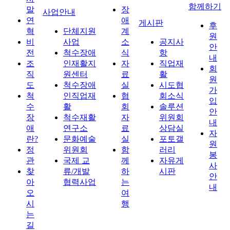
함께하기
말
장
사업안내
연
애
게시판
후
혁
단체지원
계
원
비
사업
소
공지사
안
전
척수장애
식
항
내
조
인재활지
자
직업재
회
직
원센터
료
활
원
도
척수장애
실
시도협
가
척
인직업재
협
회소식
입
수
활
회
솔루션
안
장
척수재활
자
위원회
내
애
연구소
료
상담실
자
란?
문화예술
실
포토갤
원
정
위원회
함
러리
봉
관
국제 교
께
자유게
사
찾
류/개발
하
시판
안
아
협력사업
는
내
오
여
시
행
는
길