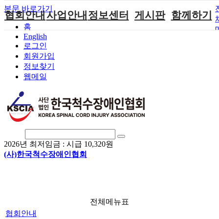
본문 바로가기
협회안내
사업안내
정보센터
게시판
함께하기
홈
English
인사말
단체지원사업
장애계소식
공지사항
후원안내
로그인
연혁
척수장애인재
자료실
직업재활
회원가입안내
회원가입
활지원센터
정보찾기
비전
협회자료실
시도협회소식
자원봉사안내
웹메일
척수장애인직
조직도
함께하는 여
솔루션위원회
업재활
행
상담실
척수장애란?
척수재활연구
포토갤러리
정관
소
자유게시판
찾아오시는길
문화예술위원
회
2026년 최저임금 :
시급 10,320원
국제 교류/개
(사)한국척수장애인협회
발 협력사업
전체메뉴표
협회안내