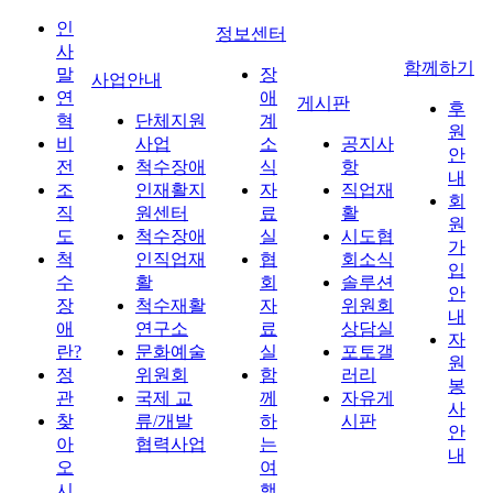
인
정보센터
사
함께하기
말
장
사업안내
연
애
게시판
후
혁
단체지원
계
원
비
사업
소
공지사
안
전
척수장애
식
항
내
조
인재활지
자
직업재
회
직
원센터
료
활
원
도
척수장애
실
시도협
가
척
인직업재
협
회소식
입
수
활
회
솔루션
안
장
척수재활
자
위원회
내
애
연구소
료
상담실
자
란?
문화예술
실
포토갤
원
정
위원회
함
러리
봉
관
국제 교
께
자유게
사
찾
류/개발
하
시판
안
아
협력사업
는
내
오
여
시
행