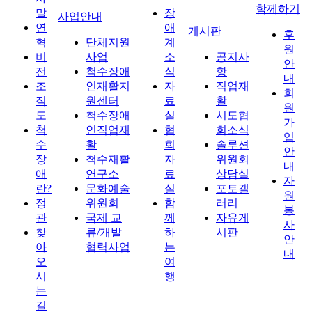
함께하기
말
장
사업안내
연
애
게시판
후
혁
단체지원
계
원
비
사업
소
공지사
안
전
척수장애
식
항
내
조
인재활지
자
직업재
회
직
원센터
료
활
원
도
척수장애
실
시도협
가
척
인직업재
협
회소식
입
수
활
회
솔루션
안
장
척수재활
자
위원회
내
애
연구소
료
상담실
자
란?
문화예술
실
포토갤
원
정
위원회
함
러리
봉
관
국제 교
께
자유게
사
찾
류/개발
하
시판
안
아
협력사업
는
내
오
여
시
행
는
길