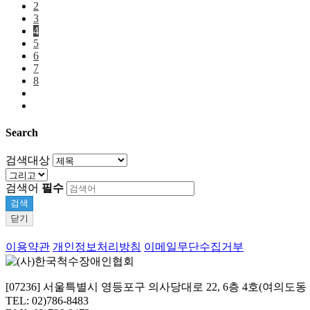
2
3
4
5
6
7
8
Search
검색대상
검색어
필수
검색
닫기
이용약관
개인정보처리방침
이메일무단수집거부
[07236] 서울특별시 영등포구 의사당대로 22, 6층 4호(여의도
TEL: 02)786-8483