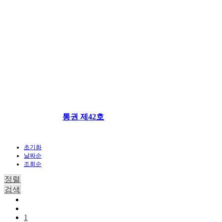
통권 제42호
초기화
날짜순
조회순
정렬
검색
1