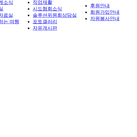
계소식
직업재활
후원안내
실
시도협회소식
회원가입안내
자료실
솔루션위원회상담실
자원봉사안내
하는 여행
포토갤러리
자유게시판