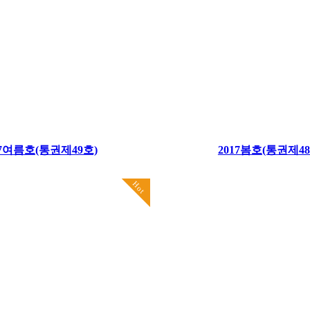
17여름호(통권제49호)
2017봄호(통권제48
Hot