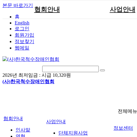
본문 바로가기
협회안내
사업안내
홈
English
인사말
단체지원사업
로그인
연혁
척수장애인재활지
회원가입
정보찾기
비전
척수장애인직업
웹메일
조직도
척수재활연구
척수장애란?
문화예술위원
정관
국제 교류/개발 협
2026년 최저임금 :
시급 10,320원
찾아오시는길
(사)한국척수장애인협회
전체메
협회안내
사업안내
정보센터
인사말
단체지원사업
연혁