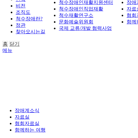
척수장애인재활지원센터
장애
비전
척수장애인직업재활
자료
조직도
척수재활연구소
협회
척수장애란?
문화예술위원회
함께
정관
국제 교류/개발 협력사업
찾아오시는길
홈
닫기
메뉴
장애계소식
자료실
협회자료실
함께하는 여행