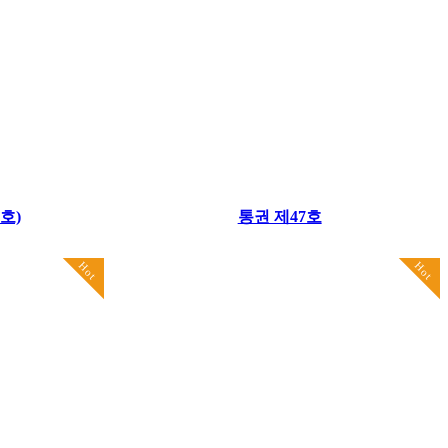
호)
통권 제47호
Hot
Hot