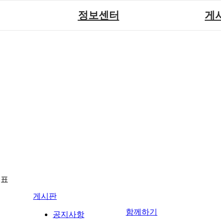
정보센터
게
장애계소식
공지
원센터
자료실
직업
재활
협회자료실
시도협
소
함께하는 여행
솔루션위
회
포토
력사업
자유
뉴표
게시판
함께하기
공지사항