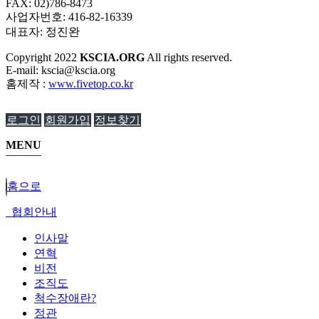
FAX: 02)786-8473
사업자번호: 416-82-16339
대표자: 정진완
Copyright
2022
KSCIA.ORG
All rights reserved.
E-mail: kscia@kscia.org
홈제작 :
www.fivetop.co.kr
로그인
회원가입
정보찾기
MENU
홈으로
협회안내
인사말
연혁
비전
조직도
척수장애란?
정관