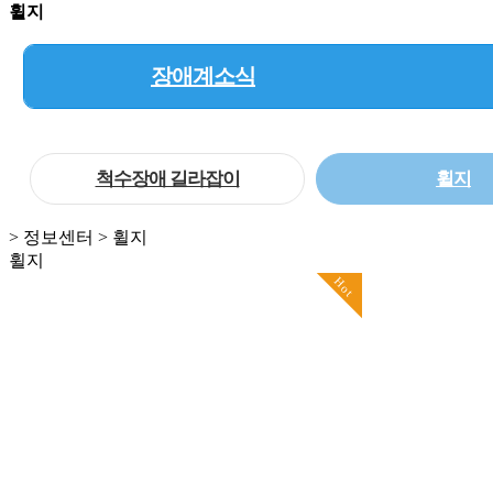
휠지
장애계소식
척수장애 길라잡이
휠지
> 정보센터 > 휠지
휠지
Hot