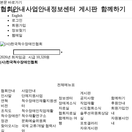
본문 바로가기
협회안내
사업안내
정보센터
게시판
함께하기
홈
English
로그인
인사말
단체지원사업
장애계소식
공지사항
후원안내
회원가입
정보찾기
연혁
척수장애인재
자료실
직업재활
회원가입안내
웹메일
활지원센터
비전
협회자료실
시도협회소식
자원봉사안내
척수장애인직
조직도
함께하는 여
솔루션위원회
업재활
행
상담실
2026년 최저임금 :
시급 10,320원
척수장애란?
척수재활연구
(사)한국척수장애인협회
포토갤러리
정관
소
자유게시판
찾아오시는길
문화예술위원
회
전체메뉴표
국제 교류/개
협회안내
사업안내
게시판
발 협력사업
인사말
단체지원사업
정보센터
공지사항
함께하기
연혁
척수장애인재활지원센
장애계소식
직업재활
후원안내
비전
터
자료실
시도협회소식
회원가입안
조직도
척수장애인직업재활
협회자료실
솔루션위원회상담
내
척수장애란?
척수재활연구소
함께하는 여
실
자원봉사안
정관
문화예술위원회
행
포토갤러리
내
찾아오시는
국제 교류/개발 협력사
자유게시판
길
업