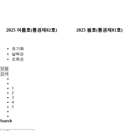
2025 여름호(통권제82호)
2025 봄호(통권제81호)
초기화
날짜순
조회순
정렬
검색
1
2
3
4
5
Search