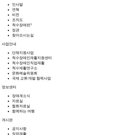
인사말
연혁
비전
조직도
척수장애란?
정관
찾아오시는길
사업안내
단체지원사업
척수장애인재활지원센터
척수장애인직업재활
척수재활연구소
문화예술위원회
국제 교류/개발 협력사업
정보센터
장애계소식
자료실
협회자료실
함께하는 여행
게시판
공지사항
직업재활