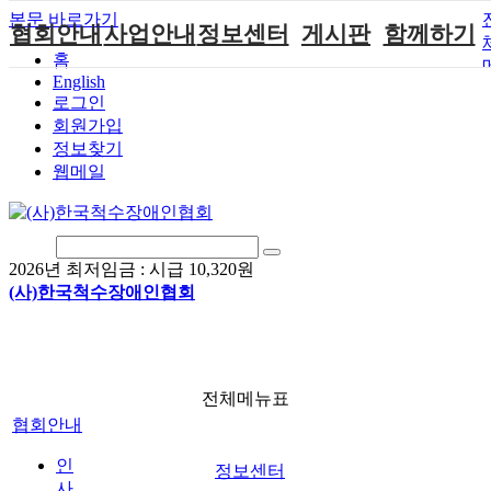
본문 바로가기
협회안내
사업안내
정보센터
게시판
함께하기
홈
English
인사말
단체지원사업
장애계소식
공지사항
후원안내
로그인
연혁
척수장애인재
자료실
직업재활
회원가입안내
회원가입
활지원센터
정보찾기
비전
협회자료실
시도협회소식
자원봉사안내
웹메일
척수장애인직
조직도
함께하는 여
솔루션위원회
업재활
행
상담실
척수장애란?
척수재활연구
포토갤러리
정관
소
자유게시판
2026년 최저임금 :
시급 10,320원
찾아오시는길
문화예술위원
(사)한국척수장애인협회
회
국제 교류/개
발 협력사업
전체메뉴표
협회안내
인
정보센터
사