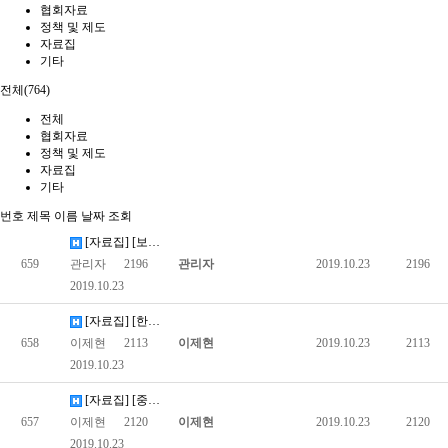
협회자료
정책 및 제도
자료집
기타
전체(764)
전체
협회자료
정책 및 제도
자료집
기타
번호
제목
이름
날짜
조회
[자료집] [보건복지부] 커뮤니티케어형 도시재생사업 모델 마련 연…
659
관리자
2196
관리자
2019.10.23
2196
2019.10.23
[자료집] [한국장애인단체총연합회]장애여성 건강관리 및 문제점 개…
658
이제현
2113
이제현
2019.10.23
2113
2019.10.23
[자료집] [중앙장애인권익옹호기관] 장애인학대 예방 및 근절 대책…
657
이제현
2120
이제현
2019.10.23
2120
2019.10.23