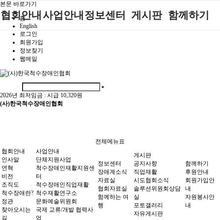
본문 바로가기
협회안내
사업안내
정보센터
게시판
함께하기
홈
English
로그인
인사말
단체지원사업
장애계소식
공지사항
후원안내
회원가입
정보찾기
연혁
척수장애인재
자료실
직업재활
회원가입안내
웹메일
활지원센터
비전
협회자료실
시도협회소식
자원봉사안내
척수장애인직
조직도
함께하는 여
솔루션위원회
업재활
행
상담실
2026년 최저임금 :
시급 10,320원
척수장애란?
척수재활연구
(사)한국척수장애인협회
포토갤러리
정관
소
자유게시판
찾아오시는길
문화예술위원
회
전체메뉴표
국제 교류/개
협회안내
사업안내
게시판
발 협력사업
인사말
단체지원사업
정보센터
공지사항
함께하기
연혁
척수장애인재활지원센
장애계소식
직업재활
후원안내
비전
터
자료실
시도협회소식
회원가입안
조직도
척수장애인직업재활
협회자료실
솔루션위원회상담
내
척수장애란?
척수재활연구소
함께하는 여
실
자원봉사안
정관
문화예술위원회
행
포토갤러리
내
찾아오시는
국제 교류/개발 협력사
자유게시판
길
업