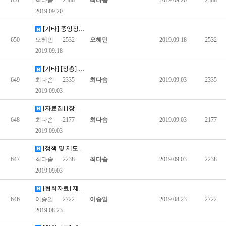
651
최다솜
2388
최다솜
2019.09.20
2388
2019.09.20
[기타] 중앙장애인구강진료센터 및 권역장애인구강지료센터 운영 및…
650
오혜민
2532
오혜민
2019.09.18
2532
2019.09.18
[기타] [장총] 커뮤니티케어 정책 속 장애인은? 누가, 무엇을…
649
최다솜
2335
최다솜
2019.09.03
2335
2019.09.03
[자료집] [장총] 장애인 참정권 보장을 위한 정책 간담회 자료집…
648
최다솜
2177
최다솜
2019.09.03
2177
2019.09.03
[정책 및 제도] [보건복지부] 2018 보건복지백서
647
최다솜
2238
최다솜
2019.09.03
2238
2019.09.03
[협회자료] 제 6차 척수플러스포럼자료집(20190719)
646
이승일
2722
이승일
2019.08.23
2722
2019.08.23