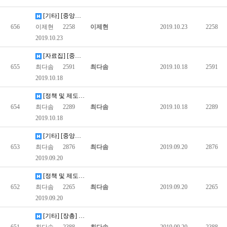
[기타] [중앙장애인권익옹호기관]2018 장애인학대 현황보고서
656
이제현
2258
이제현
2019.10.23
2258
2019.10.23
[자료집] [중앙보조기기센터] 2019년 장애인보조기기 교부사업 …
655
최다솜
2591
최다솜
2019.10.18
2591
2019.10.18
[정책 및 제도] [보건복지부] 장애인 건강 주치의 제도 시범사업 운영지…
654
최다솜
2289
최다솜
2019.10.18
2289
2019.10.18
[기타] [중앙보조기기센터] 계단용 휠체어 리프트 (리프트카 P…
653
최다솜
2876
최다솜
2019.09.20
2876
2019.09.20
[정책 및 제도] [보건복지부] 2019년 장애인활동지원 사업안내(개정)
652
최다솜
2265
최다솜
2019.09.20
2265
2019.09.20
[기타] [장총] 장애가 장벽이 되지 않는 대학을 꿈꾼다