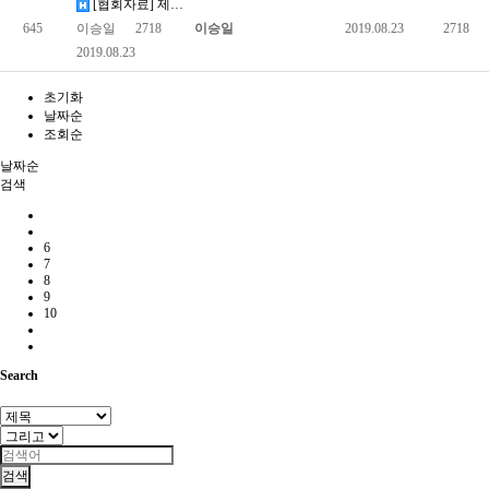
[협회자료] 제 4차 척수플러스포럼 자료집(20190517)
645
이승일
2718
이승일
2019.08.23
2718
2019.08.23
초기화
날짜순
조회순
날짜순
검색
6
7
8
9
10
Search
검색