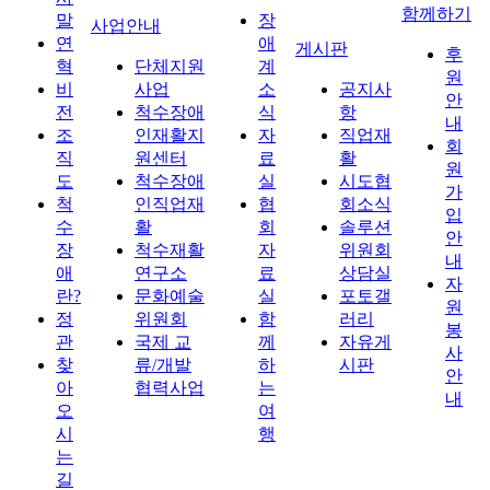
함께하기
말
장
사업안내
연
애
게시판
후
혁
단체지원
계
원
비
사업
소
공지사
안
전
척수장애
식
항
내
조
인재활지
자
직업재
회
직
원센터
료
활
원
도
척수장애
실
시도협
가
척
인직업재
협
회소식
입
수
활
회
솔루션
안
장
척수재활
자
위원회
내
애
연구소
료
상담실
자
란?
문화예술
실
포토갤
원
정
위원회
함
러리
봉
관
국제 교
께
자유게
사
찾
류/개발
하
시판
안
아
협력사업
는
내
오
여
시
행
는
길