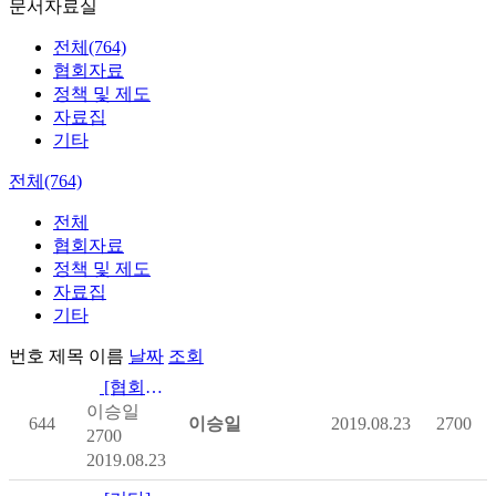
문서자료실
전체(764)
협회자료
정책 및 제도
자료집
기타
전체(764)
전체
협회자료
정책 및 제도
자료집
기타
번호
제목
이름
날짜
조회
[협회자료] 제 2차 척수플러스포럼 자료집(20190322)
이승일
644
이승일
2019.08.23
2700
2700
2019.08.23