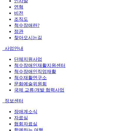
인사말
연혁
비전
조직도
척수장애란?
정관
찾아오시는길
사업안내
단체지원사업
척수장애인재활지원센터
척수장애인직업재활
척수재활연구소
문화예술위원회
국제 교류/개발 협력사업
정보센터
장애계소식
자료실
협회자료실
함께하는 여행