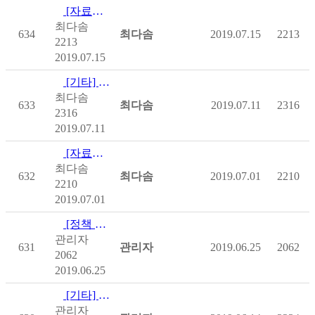
[자료집] [국립재활원] 자가 건강관리 가이드 - 몸 튼튼! 마음…
최다솜
634
최다솜
2019.07.15
2213
2213
2019.07.15
[기타] [장총] 동네이방인으로 살아야 하는 장애인
최다솜
633
최다솜
2019.07.11
2316
2316
2019.07.11
[자료집] [한국장애인고용공단] 2019 장애인고용 사례집
최다솜
632
최다솜
2019.07.01
2210
2210
2019.07.01
[정책 및 제도] [보건복지부] 장애등급제 단계적 폐지 시행을 위한 장애…
관리자
631
관리자
2019.06.25
2062
2062
2019.06.25
[기타] [장총] 단계별 재난대책수립과 모니터링, 장애인재난대응…
관리자