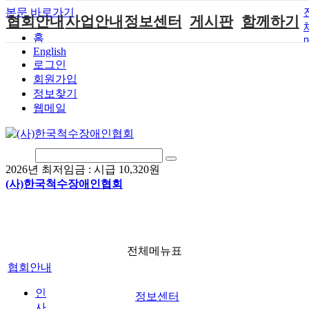
본문 바로가기
협회안내
사업안내
정보센터
게시판
함께하기
홈
English
인사말
단체지원사업
장애계소식
공지사항
후원안내
로그인
연혁
척수장애인재
자료실
직업재활
회원가입안내
회원가입
활지원센터
정보찾기
비전
협회자료실
시도협회소식
자원봉사안내
웹메일
척수장애인직
조직도
함께하는 여
솔루션위원회
업재활
행
상담실
척수장애란?
척수재활연구
포토갤러리
정관
소
자유게시판
2026년 최저임금 :
시급 10,320원
찾아오시는길
문화예술위원
(사)한국척수장애인협회
회
국제 교류/개
발 협력사업
전체메뉴표
협회안내
인
정보센터
사