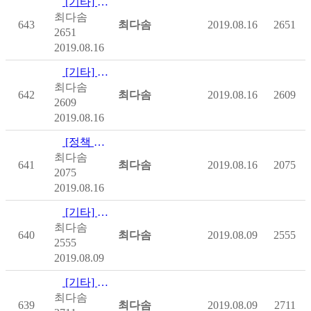
[기타] [국민건강보험공단] 전동보장구(스쿠터·전동휠체어) 안전…
최다솜
643
최다솜
2019.08.16
2651
2651
2019.08.16
[기타] [장애인개발원][2019] 국제장애인 권리 및 입법의 …
최다솜
642
최다솜
2019.08.16
2609
2609
2019.08.16
[정책 및 제도] [보건복지부]2019년 난임부부시술비지원정부사업 지침(…
최다솜
641
최다솜
2019.08.16
2075
2075
2019.08.16
[기타] [국립재활원] 장애인 건강증진 길잡이(운동재활 노트)
최다솜
640
최다솜
2019.08.09
2555
2555
2019.08.09
[기타] [장애인개발원] 복지.교육.고용 연계를 통한 장애인 취…
최다솜
639
최다솜
2019.08.09
2711