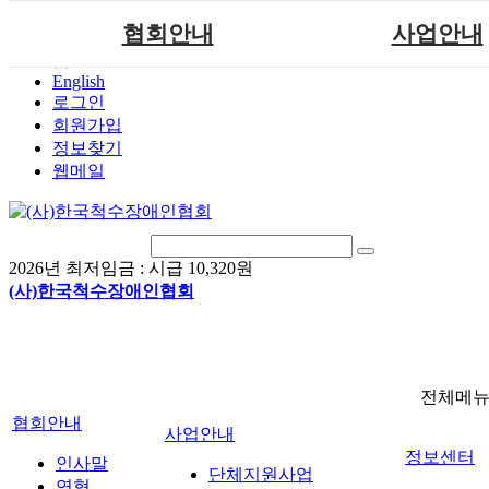
본문 바로가기
협회안내
사업안내
홈
English
인사말
단체지원사업
로그인
연혁
척수장애인재활지
회원가입
정보찾기
비전
척수장애인직업
웹메일
조직도
척수재활연구
척수장애란?
문화예술위원
정관
국제 교류/개발 협
2026년 최저임금 :
시급 10,320원
찾아오시는길
(사)한국척수장애인협회
전체메
협회안내
사업안내
정보센터
인사말
단체지원사업
연혁