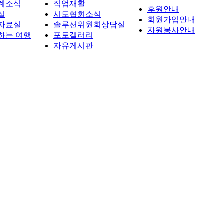
계소식
직업재활
후원안내
실
시도협회소식
회원가입안내
자료실
솔루션위원회상담실
자원봉사안내
하는 여행
포토갤러리
자유게시판