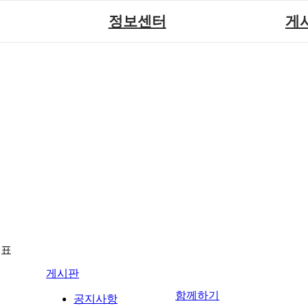
정보센터
게
장애계소식
공지
원센터
자료실
직업
재활
협회자료실
시도협
소
함께하는 여행
솔루션위
회
포토
력사업
자유
뉴표
게시판
함께하기
공지사항