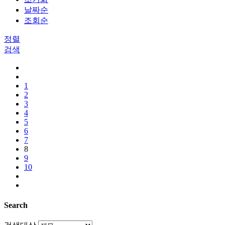
날짜순
조회순
정렬
검색
1
2
3
4
5
6
7
8
9
10
Search