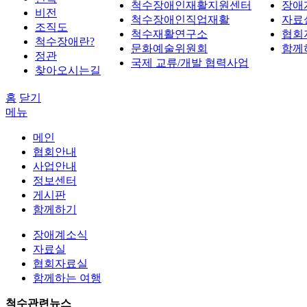
척수장애인재활지원센터
장애
비전
척수장애인직업재활
자료
조직도
척수재활연구소
협회
척수장애란?
문화예술위원회
함께
정관
국제 교류/개발 협력사업
찾아오시는길
홈
닫기
메뉴
메인
협회안내
사업안내
정보센터
게시판
함께하기
장애계소식
자료실
협회자료실
함께하는 여행
척수관련뉴스