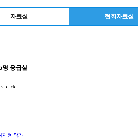
자료실
협회자료실
75명 응급실
<=click
 최지현 작가