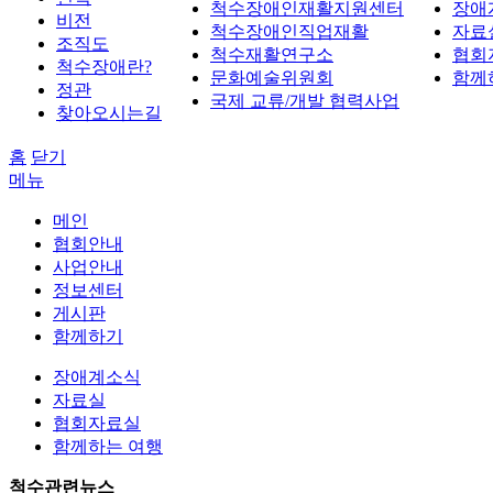
척수장애인재활지원센터
장애
비전
척수장애인직업재활
자료
조직도
척수재활연구소
협회
척수장애란?
문화예술위원회
함께
정관
국제 교류/개발 협력사업
찾아오시는길
홈
닫기
메뉴
메인
협회안내
사업안내
정보센터
게시판
함께하기
장애계소식
자료실
협회자료실
함께하는 여행
척수관련뉴스