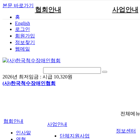
본문 바로가기
협회안내
사업안내
홈
English
인사말
단체지원사업
로그인
연혁
척수장애인재활지
회원가입
정보찾기
비전
척수장애인직업
웹메일
조직도
척수재활연구
척수장애란?
문화예술위원
정관
국제 교류/개발 협
2026년 최저임금 :
시급 10,320원
찾아오시는길
(사)한국척수장애인협회
전체메
협회안내
사업안내
정보센터
인사말
단체지원사업
연혁