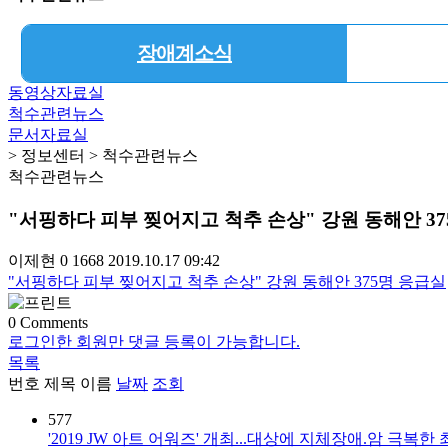
장애계소식
동영상자료실
척수관련뉴스
문서자료실
> 정보센터 > 척수관련뉴스
척수관련뉴스
"서핑하다 피부 찢어지고 척추 손상" 강원 동해안 3
이제현
0
1668
2019.10.17 09:42
"서핑하다 피부 찢어지고 척추 손상" 강원 동해안 375명 응급실
0
Comments
로그인한 회원만 댓글 등록이 가능합니다.
목록
번호
제목
이름
날짜
조회
577
'2019 JW 아트 어워즈' 개최...대상에 지체장애.암 극복한