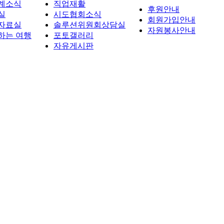
계소식
직업재활
후원안내
실
시도협회소식
회원가입안내
자료실
솔루션위원회상담실
자원봉사안내
하는 여행
포토갤러리
자유게시판