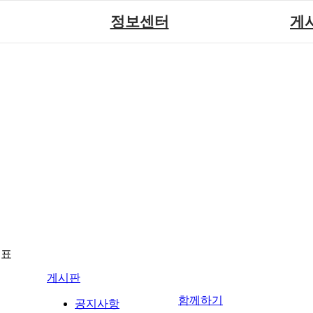
정보센터
게
장애계소식
공지
원센터
자료실
직업
재활
협회자료실
시도협
소
함께하는 여행
솔루션위
회
포토
력사업
자유
뉴표
게시판
함께하기
공지사항