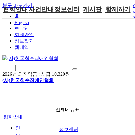
본문 바로가기
협회안내
사업안내
정보센터
게시판
함께하기
홈
English
인사말
단체지원사업
장애계소식
공지사항
후원안내
로그인
연혁
척수장애인재
자료실
직업재활
회원가입안내
회원가입
활지원센터
정보찾기
비전
협회자료실
시도협회소식
자원봉사안내
웹메일
척수장애인직
조직도
함께하는 여
솔루션위원회
업재활
행
상담실
척수장애란?
척수재활연구
포토갤러리
정관
소
자유게시판
2026년 최저임금 :
시급 10,320원
찾아오시는길
문화예술위원
(사)한국척수장애인협회
회
국제 교류/개
발 협력사업
전체메뉴표
협회안내
인
정보센터
사