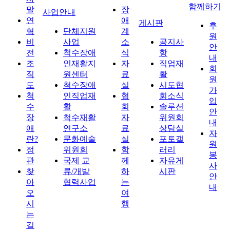
함께하기
말
장
사업안내
연
애
게시판
후
혁
단체지원
계
원
비
사업
소
공지사
안
전
척수장애
식
항
내
조
인재활지
자
직업재
회
직
원센터
료
활
원
도
척수장애
실
시도협
가
척
인직업재
협
회소식
입
수
활
회
솔루션
안
장
척수재활
자
위원회
내
애
연구소
료
상담실
자
란?
문화예술
실
포토갤
원
정
위원회
함
러리
봉
관
국제 교
께
자유게
사
찾
류/개발
하
시판
안
아
협력사업
는
내
오
여
시
행
는
길