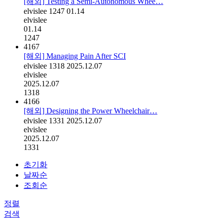
[해외] Testing a Semi-Autonomous Whee…
elvislee
1247
01.14
elvislee
01.14
1247
4167
[해외] Managing Pain After SCI
elvislee
1318
2025.12.07
elvislee
2025.12.07
1318
4166
[해외] Designing the Power Wheelchair…
elvislee
1331
2025.12.07
elvislee
2025.12.07
1331
초기화
날짜순
조회순
정렬
검색