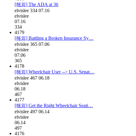
[해외] The ADA at 36
elvislee
334
07.16
elvislee
07.16
334
4179
[해외] Battling a Broken Insurance Sy…
elvislee
365
07.06
elvislee
07.06
365
4178
[해외] Wheelchair User --> U.S. Senat…
elvislee
467
06.18
elvislee
06.18
467
4177
[해외] Get the Right Wheelchair Seati…
elvislee
497
06.14
elvislee
06.14
497
4176