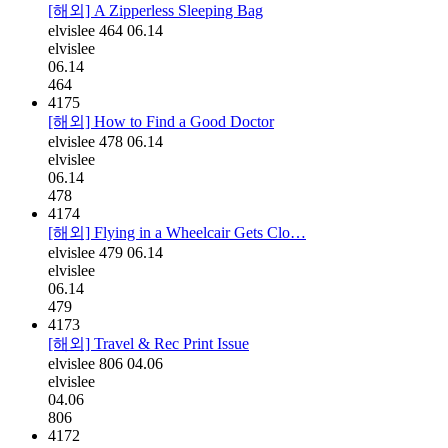
[해외] A Zipperless Sleeping Bag
elvislee
464
06.14
elvislee
06.14
464
4175
[해외] How to Find a Good Doctor
elvislee
478
06.14
elvislee
06.14
478
4174
[해외] Flying in a Wheelcair Gets Clo…
elvislee
479
06.14
elvislee
06.14
479
4173
[해외] Travel & Rec Print Issue
elvislee
806
04.06
elvislee
04.06
806
4172