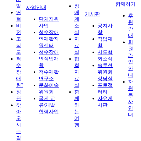
함께하기
말
장
사업안내
연
애
게시판
후
혁
단체지원
계
원
비
사업
소
공지사
안
전
척수장애
식
항
내
조
인재활지
자
직업재
회
직
원센터
료
활
원
도
척수장애
실
시도협
가
척
인직업재
협
회소식
입
수
활
회
솔루션
안
장
척수재활
자
위원회
내
애
연구소
료
상담실
자
란?
문화예술
실
포토갤
원
정
위원회
함
러리
봉
관
국제 교
께
자유게
사
찾
류/개발
하
시판
안
아
협력사업
는
내
오
여
시
행
는
길