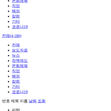
문화체육
직업
해외
칼럼
기타
코로나19
전체(4,180)
전체
보도자료
뉴스
정책제도
문화체육
직업
해외
칼럼
기타
코로나19
번호
제목
이름
날짜
조회
4180