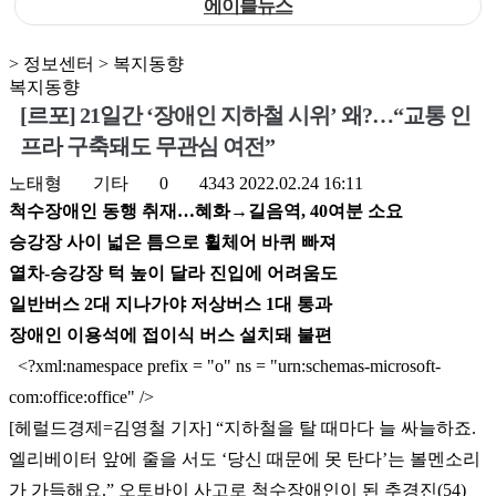
에이블뉴스
> 정보센터 > 복지동향
복지동향
[르포] 21일간 ‘장애인 지하철 시위’ 왜?…“교통 인
프라 구축돼도 무관심 여전”
노태형
기타
0
4343
2022.02.24 16:11
척수장애인 동행 취재
…
혜화
→
길음역
, 40
여분 소요
승강장 사이 넓은 틈으로 휠체어 바퀴 빠져
열차
-
승강장 턱 높이 달라 진입에 어려움도
일반버스
2
대 지나가야 저상버스
1
대 통과
장애인 이용석에 접이식 버스 설치돼 불편
<?xml:namespace prefix = "o" ns = "urn:schemas-microsoft-
com:office:office" />
[
헤럴드경제
=
김영철 기자
] “
지하철을 탈 때마다 늘 싸늘하죠
.
엘리베이터 앞에 줄을 서도
‘
당신 때문에 못 탄다
’
는 볼멘소리
가 가득해요
.”
오토바이 사고로 척수장애인이 된 추경진
(54)