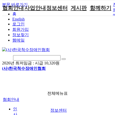
본문 바로가기
협회안내
사업안내
정보센터
게시판
함께하기
홈
English
인사말
단체지원사업
장애계소식
공지사항
후원안내
로그인
연혁
척수장애인재
자료실
직업재활
회원가입안내
회원가입
활지원센터
정보찾기
비전
협회자료실
시도협회소식
자원봉사안내
웹메일
척수장애인직
조직도
함께하는 여
솔루션위원회
업재활
행
상담실
척수장애란?
척수재활연구
포토갤러리
정관
소
자유게시판
2026년 최저임금 :
시급 10,320원
찾아오시는길
문화예술위원
(사)한국척수장애인협회
회
국제 교류/개
발 협력사업
전체메뉴표
협회안내
인
정보센터
사