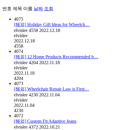
번호
제목
이름
날짜
조회
4075
[해외] Holiday Gift Ideas for Wheelch…
elvislee
4558
2022.12.18
elvislee
2022.12.18
4558
4074
[해외] 12 Home Products Recommended b…
elvislee
4204
2022.11.18
elvislee
2022.11.18
4204
4073
[해외] Wheelchair Repair Law is First…
elvislee
4230
2022.11.04
elvislee
2022.11.04
4230
4072
[해외] Custom Fit Adaptive Jeans
elvislee
4372
2022.10.21