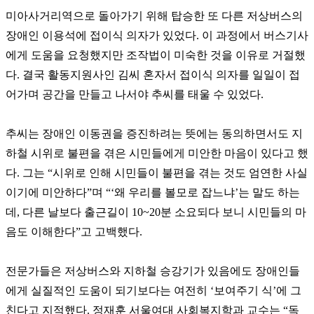
미아사거리역으로 돌아가기 위해 탑승한 또 다른 저상버스의
장애인 이용석에 접이식 의자가 있었다
.
이 과정에서 버스기사
에게 도움을 요청했지만 조작법이 미숙한 것을 이유로 거절했
다
.
결국 활동지원사인 김씨 혼자서 접이식 의자를 일일이 접
어가며 공간을 만들고 나서야 추씨를 태울 수 있었다
.
추씨는 장애인 이동권을 증진하려는 뜻에는 동의하면서도 지
하철 시위로 불편을 겪은 시민들에게 미안한 마음이 있다고 했
다
.
그는
“
시위로 인해 시민들이 불편을 겪는 것도 엄연한 사실
이기에 미안하다
”
며
“‘
왜 우리를 볼모로 잡느냐
’
는 말도 하는
데
,
다른 날보다 출근길이
10~20
분 소요되다 보니 시민들의 마
음도 이해한다
”
고 고백했다
.
전문가들은 저상버스와 지하철 승강기가 있음에도 장애인들
에게 실질적인 도움이 되기보다는 여전히
‘
보여주기 식
’
에 그
친다고 지적했다
.
정재훈 서울여대 사회복지학과 교수는
“
독