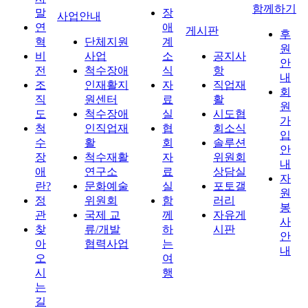
함께하기
말
장
사업안내
연
애
게시판
후
혁
단체지원
계
원
비
사업
소
공지사
안
전
척수장애
식
항
내
조
인재활지
자
직업재
회
직
원센터
료
활
원
도
척수장애
실
시도협
가
척
인직업재
협
회소식
입
수
활
회
솔루션
안
장
척수재활
자
위원회
내
애
연구소
료
상담실
자
란?
문화예술
실
포토갤
원
정
위원회
함
러리
봉
관
국제 교
께
자유게
사
찾
류/개발
하
시판
안
아
협력사업
는
내
오
여
시
행
는
길