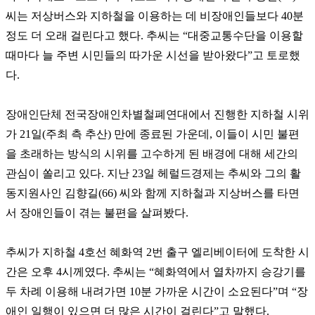
씨는 저상버스와 지하철을 이용하는 데 비장애인들보다
40
분
정도 더 오래 걸린다고 했다
.
추씨는
“
대중교통수단을 이용할
때마다 늘 주변 시민들의 따가운 시선을 받아왔다
”
고 토로했
다
.
장애인단체 전국장애인차별철폐연대에서 진행한 지하철 시위
가
21
일
(
주최 측 추산
)
만에 종료된 가운데
,
이들이 시민 불편
을 초래하는 방식의 시위를 고수하게 된 배경에 대해 세간의
관심이 쏠리고 있다
.
지난
23
일 헤럴드경제는 추씨와 그의 활
동지원사인 김향길
(66)
씨와 함께 지하철과 지상버스를 타면
서 장애인들이 겪는 불편을 살펴봤다
.
추씨가 지하철
4
호선 혜화역
2
번 출구 엘리베이터에 도착한 시
간은 오후
4
시께였다
.
추씨는
“
혜화역에서 열차까지 승강기를
두 차례 이용해 내려가면
10
분 가까운 시간이 소요된다
”
며
“
장
애인 일행이 있으면 더 많은 시간이 걸린다
”
고 말했다
.