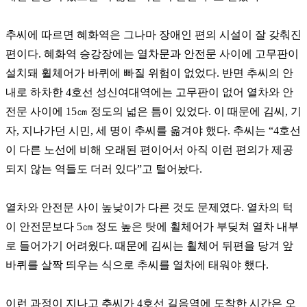
추씨에 따르면 혜화역은 그나마 장애인 편의 시설이 잘 갖춰진
편이다
.
혜화역 승강장에는 열차문과 안전문 사이에 고무판이
설치돼 휠체어가 바퀴에 빠질 위험이 없었다
.
반면 추씨의 안
내로 하차한
4
호선 성신여대역에는 고무판이 없어 열차와 안
전문 사이에
15
㎝
정도의 넓은 틈이 있었다
.
이 때문에 김씨
,
기
자
,
지나가던 시민
,
세 명이 추씨를 옮겨야 했다
.
추씨는
“4
호선
이 다른 노선에 비해 오래된 편이어서 아직 이런 편의가 제공
되지 않는 역들도 더러 있다
”
고 털어놨다
.
열차와 안전문 사이 높낮이가 다른 것도 문제였다
.
열차의 턱
이 안전문보다
5
㎝
정도 높은 탓에 휠체어가 부딪쳐 열차 내부
로 들어가기 어려웠다
.
때문에 김씨는 휠체어 뒤편을 당겨 앞
바퀴를 살짝 띄우는 식으로 추씨를 열차에 태워야 했다
.
이런 과정이 지나고 추씨가
4
호선 길음역에 도착한 시간은 오