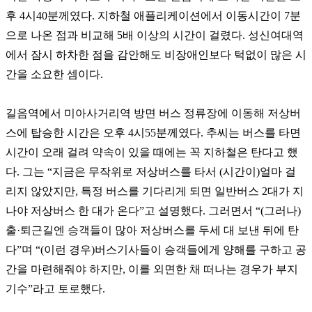
후
4
시
40
분께였다
.
지하철 애플리케이션에서 이동시간이
7
분
으로 나온 점과 비교해
5
배 이상의 시간이 걸렸다
.
성신여대역
에서 잠시 하차한 점을 감안해도 비장애인보다 턱없이 많은 시
간을 소요한 셈이다
.
길음역에서 미아사거리역 방면 버스 정류장에 이동해 저상버
스에 탑승한 시간은 오후
4
시
55
분께였다
.
추씨는 버스를 타면
시간이 오래 걸려 약속이 있을 때에는 꼭 지하철은 탄다고 했
다
.
그는
“
지금은 무작위로 저상버스를 타서
(
시간이
)
얼마 걸
리지 않았지만
,
특정 버스를 기다리게 되면 일반버스
2
대가 지
나야 저상버스 한 대가 온다
”
고 설명했다
.
그러면서
“(
그러나
)
출
·
퇴근길엔 승객들이 많아 저상버스를 두세 대 보낸 뒤에 탄
다
”
며
“(
이런 경우
)
버스기사들이 승객들에게 양해를 구하고 공
간을 마련해줘야 하지만
,
이를 외면한 채 떠나는 경우가 부지
기수
”
라고 토로했다
.