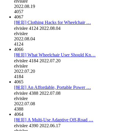
elvislee
2022.08.19
4057
4067
[해외] Clothing Hacks for Wheelchair …
elvislee
4124
2022.08.04
elvislee
2022.08.04
4124
4066
[해외] What Wheelchair User Should Kn…
elvislee
4184
2022.07.20
elvislee
2022.07.20
4184
4065
[해외] An Affordable, Portable Power …
elvislee
4388
2022.07.08
elvislee
2022.07.08
4388
4064
[해외] A Multi-Use Adaptive Off-Road …
elvislee
4390
2022.06.17
elvislee