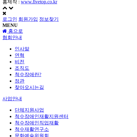
홈제작 :
www.fivetop.co.kr
로그인
회원가입
정보찾기
MENU
홈으로
협회안내
인사말
연혁
비전
조직도
척수장애란?
정관
찾아오시는길
사업안내
단체지원사업
척수장애인재활지원센터
척수장애인직업재활
척수재활연구소
문화예술위원회