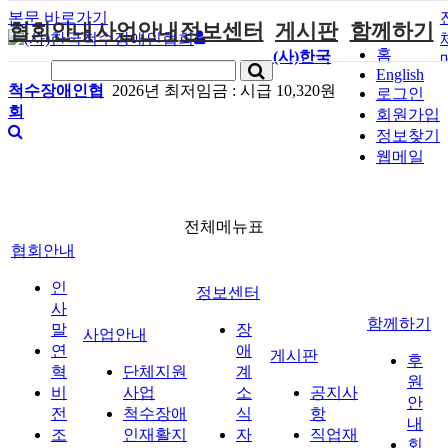
본문 바로가기
협회안내
사업안내
정보센터
게시판
함께하기
홈
(사)한국
English
인사말
단체지원사업
장애계소식
공지사항
후원안내
척수장애인협
2026년 최저임금 :
시급 10,320원
로그인
회
연혁
척수장애인재
자료실
직업재활
회원가입안내
회원가입
활지원센터
정보찾기
비전
협회자료실
시도협회소식
자원봉사안내
웹메일
척수장애인직
조직도
함께하는 여
솔루션위원회
업재활
행
상담실
척수장애란?
척수재활연구
포토갤러리
정관
전체메뉴표
소
자유게시판
협회안내
찾아오시는길
문화예술위원
회
인
정보센터
국제 교류/개
사
함께하기
발 협력사업
말
장
사업안내
연
애
게시판
후
혁
단체지원
계
원
비
사업
소
공지사
안
전
척수장애
식
항
내
조
인재활지
자
직업재
회