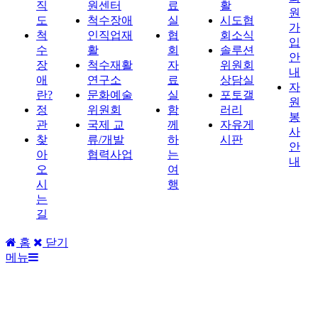
직
원센터
료
활
원
도
척수장애
실
시도협
가
척
인직업재
협
회소식
입
수
활
회
솔루션
안
장
척수재활
자
위원회
내
애
연구소
료
상담실
자
란?
문화예술
실
포토갤
원
정
위원회
함
러리
봉
관
국제 교
께
자유게
사
찾
류/개발
하
시판
안
아
협력사업
는
내
오
여
시
행
는
길
홈
닫기
메뉴