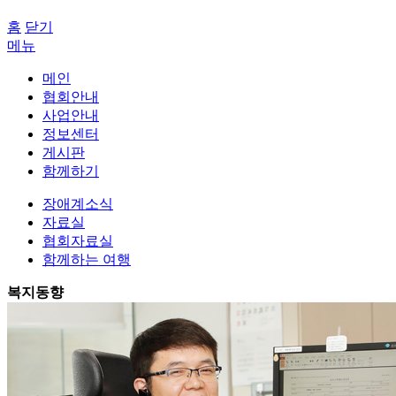
홈
닫기
메뉴
메인
협회안내
사업안내
정보센터
게시판
함께하기
장애계소식
자료실
협회자료실
함께하는 여행
복지동향