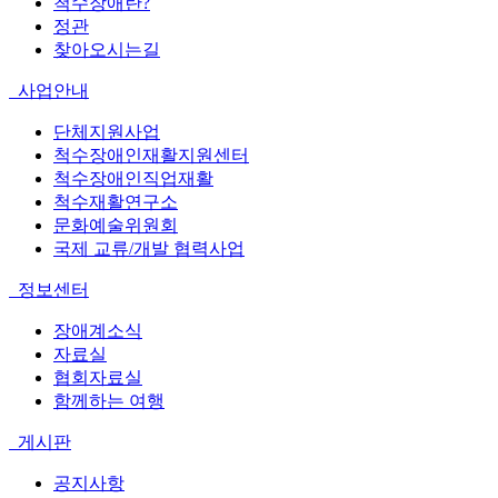
척수장애란?
정관
찾아오시는길
사업안내
단체지원사업
척수장애인재활지원센터
척수장애인직업재활
척수재활연구소
문화예술위원회
국제 교류/개발 협력사업
정보센터
장애계소식
자료실
협회자료실
함께하는 여행
게시판
공지사항