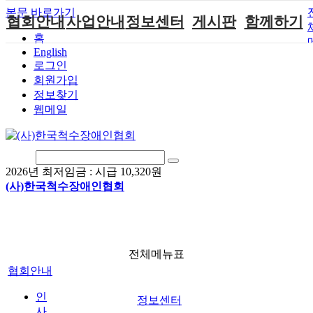
본문 바로가기
협회안내
사업안내
정보센터
게시판
함께하기
홈
English
인사말
단체지원사업
장애계소식
공지사항
후원안내
로그인
연혁
척수장애인재
자료실
직업재활
회원가입안내
회원가입
활지원센터
정보찾기
비전
협회자료실
시도협회소식
자원봉사안내
웹메일
척수장애인직
조직도
함께하는 여
솔루션위원회
업재활
행
상담실
척수장애란?
척수재활연구
포토갤러리
정관
소
자유게시판
2026년 최저임금 :
시급 10,320원
찾아오시는길
문화예술위원
(사)한국척수장애인협회
회
국제 교류/개
발 협력사업
전체메뉴표
협회안내
인
정보센터
사