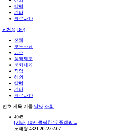
해외
칼럼
기타
코로나19
전체(4,180)
전체
보도자료
뉴스
정책제도
문화체육
직업
해외
칼럼
기타
코로나19
번호
제목
이름
날짜
조회
4045
[기타] 10만 클릭한 '우중캠핑'...
노태형
4321
2022.02.07