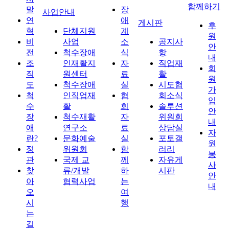
함께하기
말
장
사업안내
연
애
게시판
후
혁
단체지원
계
원
비
사업
소
공지사
안
전
척수장애
식
항
내
조
인재활지
자
직업재
회
직
원센터
료
활
원
도
척수장애
실
시도협
가
척
인직업재
협
회소식
입
수
활
회
솔루션
안
장
척수재활
자
위원회
내
애
연구소
료
상담실
자
란?
문화예술
실
포토갤
원
정
위원회
함
러리
봉
관
국제 교
께
자유게
사
찾
류/개발
하
시판
안
아
협력사업
는
내
오
여
시
행
는
길