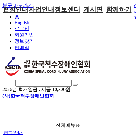
본문 바로가기
협회안내
사업안내
정보센터
게시판
함께하기
홈
English
인사말
단체지원사업
장애계소식
공지사항
후원안내
로그인
연혁
척수장애인재
자료실
직업재활
회원가입안내
회원가입
활지원센터
정보찾기
비전
협회자료실
시도협회소식
자원봉사안내
웹메일
척수장애인직
조직도
함께하는 여
솔루션위원회
업재활
행
상담실
척수장애란?
척수재활연구
포토갤러리
정관
소
자유게시판
찾아오시는길
문화예술위원
회
2026년 최저임금 :
시급 10,320원
국제 교류/개
(사)한국척수장애인협회
발 협력사업
전체메뉴표
협회안내