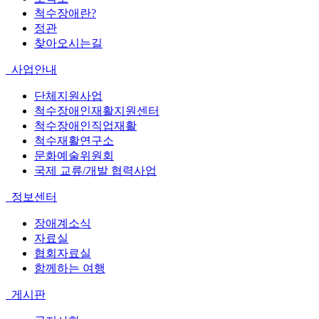
척수장애란?
정관
찾아오시는길
사업안내
단체지원사업
척수장애인재활지원센터
척수장애인직업재활
척수재활연구소
문화예술위원회
국제 교류/개발 협력사업
정보센터
장애계소식
자료실
협회자료실
함께하는 여행
게시판