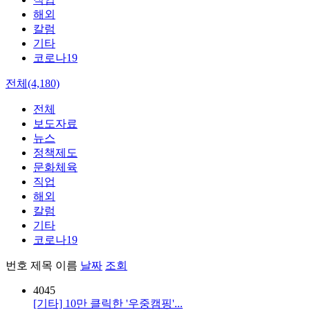
해외
칼럼
기타
코로나19
전체(4,180)
전체
보도자료
뉴스
정책제도
문화체육
직업
해외
칼럼
기타
코로나19
번호
제목
이름
날짜
조회
4045
[기타] 10만 클릭한 '우중캠핑'...