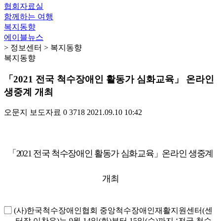
협회자료실
함께하는 여행
복지동향
에이블뉴스
> 정보센터 > 복지동향
복지동향
「2021 전국 척수장애인 활동가 심화교육」 온라인
생중계 개최
오문지
보도자료
0
3718
2021.09.10 10:42
「
2021
전국 척수장애인 활동가 심화교육
」
온라인 생중계
개최
▢
(
사
)
한국척수장애인협회 중앙척수장애인재활지원센터
(
센
터장 이찬우
)
는
9
월
14
일
(
화
)
부터
15
일
(
수
)
까지
‘
전국 척수