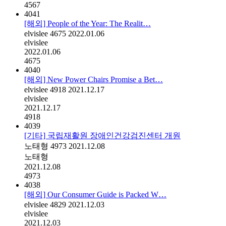
4567
4041
[해외] People of the Year: The Realit…
elvislee
4675
2022.01.06
elvislee
2022.01.06
4675
4040
[해외] New Power Chairs Promise a Bet…
elvislee
4918
2021.12.17
elvislee
2021.12.17
4918
4039
[기타] 국립재활원 장애인건강검진센터 개원
노태형
4973
2021.12.08
노태형
2021.12.08
4973
4038
[해외] Our Consumer Guide is Packed W…
elvislee
4829
2021.12.03
elvislee
2021.12.03