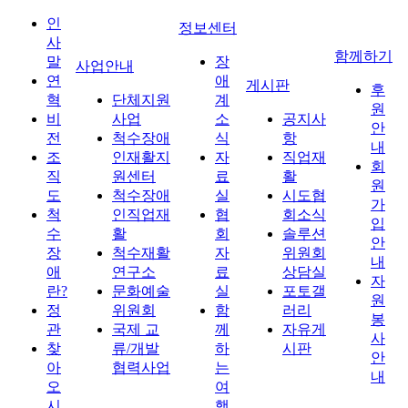
인
정보센터
사
함께하기
말
장
사업안내
연
애
게시판
후
혁
단체지원
계
원
비
사업
소
공지사
안
전
척수장애
식
항
내
조
인재활지
자
직업재
회
직
원센터
료
활
원
도
척수장애
실
시도협
가
척
인직업재
협
회소식
입
수
활
회
솔루션
안
장
척수재활
자
위원회
내
애
연구소
료
상담실
자
란?
문화예술
실
포토갤
원
정
위원회
함
러리
봉
관
국제 교
께
자유게
사
찾
류/개발
하
시판
안
아
협력사업
는
내
오
여
시
행