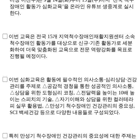
장애인 활동가 심화교육
’
을 온라인 유튜브 생중계로 실시
한다
.
▢
이번 교육은 전국
15
개 지역척수장애인재활지원센터 소속
척수장애인 활동가를 대상으로 신규
·
기존 활동가로 세분
화하여 더욱 맞춤화된 교육으로 전문 역량강화를 목표로
진행될 예정이다
.
▢
이번 심화교육은 활동에 필수적인 의사소통
·
심리상담
·
건강
관리를 주제로
△
공감적 경청을 통한 성공적인 의사소통
,
△
상담을 위한 도형심리 코칭
,
△
전달력을 높이는
10
배 높
이는 스피치의 기술
,
△
자기이해와 상담을 위한 컬러테라
피 실무 활용법
,
△
만성기 척수장애인 건강관리의 중요성
,
SCI
백세건강 등으로 다양한 내용들로 구성되었다
.
▢
특히 만성기 척수장애인 건강관리의 중요성에 대한 주제는