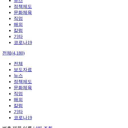
뉴스
정책제도
문화체육
직업
해외
칼럼
기타
코로나19
전체(4,180)
전체
보도자료
뉴스
정책제도
문화체육
직업
해외
칼럼
기타
코로나19