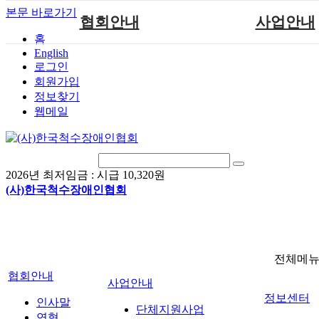
본문 바로가기
협회안내
사업안내
홈
English
인사말
단체지원사업
로그인
연혁
척수장애인재활지
회원가입
정보찾기
비전
척수장애인직업
웹메일
조직도
척수재활연구
척수장애란?
문화예술위원
정관
국제 교류/개발 협
2026년 최저임금 :
시급 10,320원
찾아오시는길
(사)한국척수장애인협회
전체메
협회안내
사업안내
정보센터
인사말
단체지원사업
연혁