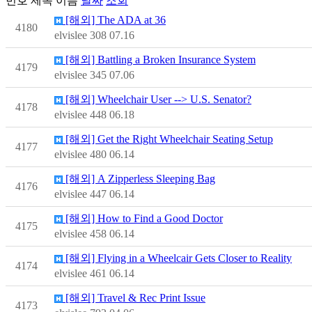
번호
제목
이름
날짜
조회
[해외] The ADA at 36
4180
elvislee
308
07.16
[해외] Battling a Broken Insurance System
4179
elvislee
345
07.06
[해외] Wheelchair User --> U.S. Senator?
4178
elvislee
448
06.18
[해외] Get the Right Wheelchair Seating Setup
4177
elvislee
480
06.14
[해외] A Zipperless Sleeping Bag
4176
elvislee
447
06.14
[해외] How to Find a Good Doctor
4175
elvislee
458
06.14
[해외] Flying in a Wheelcair Gets Closer to Reality
4174
elvislee
461
06.14
[해외] Travel & Rec Print Issue
4173