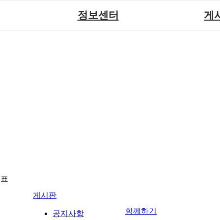
정보센터
게
장애계소식
공지
원센터
자료실
직업
재활
협회자료실
시도협
소
함께하는 여행
솔루션위
회
포토
력사업
자유
뉴표
게시판
함께하기
공지사항