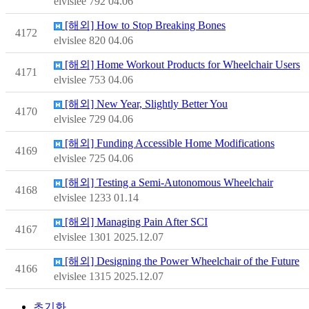
elvislee
792
04.06
[해외] How to Stop Breaking Bones
4172
elvislee
820
04.06
[해외] Home Workout Products for Wheelchair Users
4171
elvislee
753
04.06
[해외] New Year, Slightly Better You
4170
elvislee
729
04.06
[해외] Funding Accessible Home Modifications
4169
elvislee
725
04.06
[해외] Testing a Semi-Autonomous Wheelchair
4168
elvislee
1233
01.14
[해외] Managing Pain After SCI
4167
elvislee
1301
2025.12.07
[해외] Designing the Power Wheelchair of the Future
4166
elvislee
1315
2025.12.07
초기화