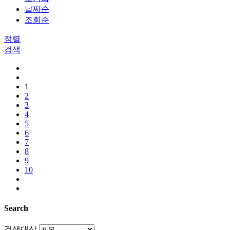
날짜순
조회순
정렬
검색
1
2
3
4
5
6
7
8
9
10
Search
검색대상