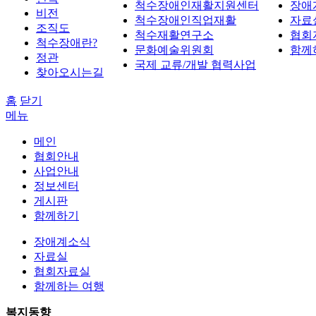
척수장애인재활지원센터
장애
비전
척수장애인직업재활
자료
조직도
척수재활연구소
협회
척수장애란?
문화예술위원회
함께
정관
국제 교류/개발 협력사업
찾아오시는길
홈
닫기
메뉴
메인
협회안내
사업안내
정보센터
게시판
함께하기
장애계소식
자료실
협회자료실
함께하는 여행
복지동향