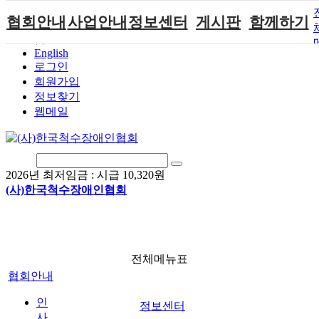
본문 바로가기
협회안내
사업안내
정보센터
게시판
함께하기
홈
English
인사말
단체지원사업
장애계소식
공지사항
후원안내
로그인
연혁
척수장애인재
자료실
직업재활
회원가입안내
회원가입
활지원센터
정보찾기
비전
협회자료실
시도협회소식
자원봉사안내
웹메일
척수장애인직
조직도
함께하는 여
솔루션위원회
업재활
행
상담실
척수장애란?
척수재활연구
포토갤러리
정관
소
자유게시판
2026년 최저임금 :
시급 10,320원
찾아오시는길
문화예술위원
(사)한국척수장애인협회
회
국제 교류/개
발 협력사업
전체메뉴표
협회안내
인
정보센터
사