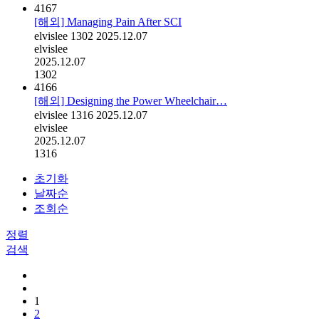
4167
[해외] Managing Pain After SCI
elvislee
1302
2025.12.07
elvislee
2025.12.07
1302
4166
[해외] Designing the Power Wheelchair…
elvislee
1316
2025.12.07
elvislee
2025.12.07
1316
초기화
날짜순
조회순
정렬
검색
1
2