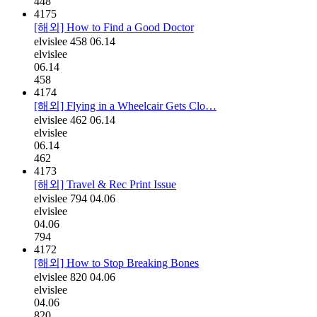
448
4175
[해외] How to Find a Good Doctor
elvislee
458
06.14
elvislee
06.14
458
4174
[해외] Flying in a Wheelcair Gets Clo…
elvislee
462
06.14
elvislee
06.14
462
4173
[해외] Travel & Rec Print Issue
elvislee
794
04.06
elvislee
04.06
794
4172
[해외] How to Stop Breaking Bones
elvislee
820
04.06
elvislee
04.06
820