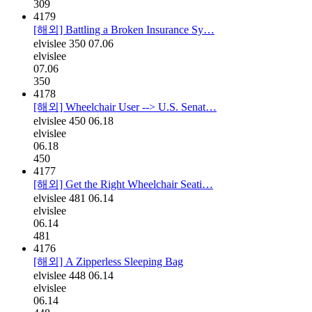
309
4179
[해외] Battling a Broken Insurance Sy…
elvislee
350
07.06
elvislee
07.06
350
4178
[해외] Wheelchair User --> U.S. Senat…
elvislee
450
06.18
elvislee
06.18
450
4177
[해외] Get the Right Wheelchair Seati…
elvislee
481
06.14
elvislee
06.14
481
4176
[해외] A Zipperless Sleeping Bag
elvislee
448
06.14
elvislee
06.14