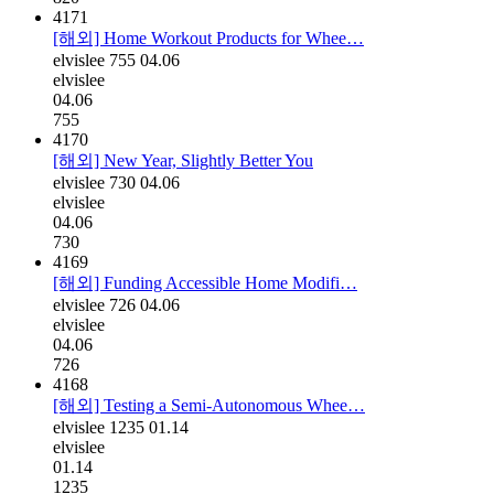
4171
[해외] Home Workout Products for Whee…
elvislee
755
04.06
elvislee
04.06
755
4170
[해외] New Year, Slightly Better You
elvislee
730
04.06
elvislee
04.06
730
4169
[해외] Funding Accessible Home Modifi…
elvislee
726
04.06
elvislee
04.06
726
4168
[해외] Testing a Semi-Autonomous Whee…
elvislee
1235
01.14
elvislee
01.14
1235