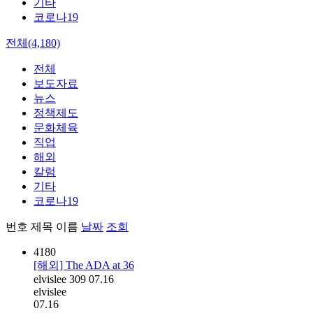
기타
코로나19
전체(4,180)
전체
보도자료
뉴스
정책제도
문화체육
직업
해외
칼럼
기타
코로나19
번호
제목
이름
날짜
조회
4180
[해외] The ADA at 36
elvislee
309
07.16
elvislee
07.16