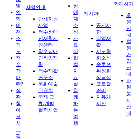
함께하기
말
장
사업안내
연
애
게시판
후
혁
단체지원
계
원
비
사업
소
공지사
안
전
척수장애
식
항
내
조
인재활지
자
직업재
회
직
원센터
료
활
원
도
척수장애
실
시도협
가
척
인직업재
협
회소식
입
수
활
회
솔루션
안
장
척수재활
자
위원회
내
애
연구소
료
상담실
자
란?
문화예술
실
포토갤
원
정
위원회
함
러리
봉
관
국제 교
께
자유게
사
찾
류/개발
하
시판
안
아
협력사업
는
내
오
여
시
행
는
길