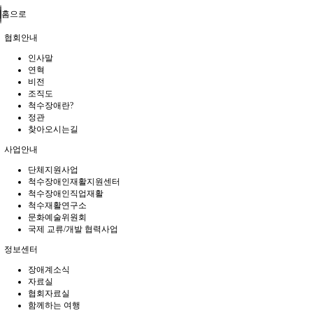
홈으로
협회안내
인사말
연혁
비전
조직도
척수장애란?
정관
찾아오시는길
사업안내
단체지원사업
척수장애인재활지원센터
척수장애인직업재활
척수재활연구소
문화예술위원회
국제 교류/개발 협력사업
정보센터
장애계소식
자료실
협회자료실
함께하는 여행