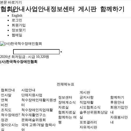
본문 바로가기
협회안내
사업안내
정보센터
게시판
함께하기
홈
English
로그인
인사말
단체지원사업
장애계소식
공지사항
후원안내
회원가입
정보찾기
연혁
척수장애인재
자료실
직업재활
회원가입안내
웹메일
활지원센터
비전
협회자료실
시도협회소식
자원봉사안내
척수장애인직
조직도
함께하는 여
솔루션위원회
업재활
행
상담실
2026년 최저임금 :
시급 10,320원
척수장애란?
척수재활연구
(사)한국척수장애인협회
포토갤러리
정관
소
자유게시판
찾아오시는길
문화예술위원
회
전체메뉴표
국제 교류/개
협회안내
사업안내
게시판
발 협력사업
인사말
단체지원사업
정보센터
공지사항
함께하기
연혁
척수장애인재활지원센
장애계소식
직업재활
후원안내
비전
터
자료실
시도협회소식
회원가입안
조직도
척수장애인직업재활
협회자료실
솔루션위원회상담
내
척수장애란?
척수재활연구소
함께하는 여
실
자원봉사안
정관
문화예술위원회
행
포토갤러리
내
찾아오시는
국제 교류/개발 협력사
자유게시판
길
업