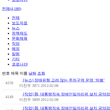
전체(4,180)
전체
보도자료
뉴스
정책제도
문화체육
직업
해외
칼럼
기타
코로나19
번호
제목
이름
날짜
조회
[뉴스] 장애유형 고려 않는 주차구역 운영 ‘차별’
4150
이찬우
3871
2012.02.08
[직업] 與, 대통령직속 장애인일자리위 설치 공약
4149
이찬우
3809
2012.02.08
[직업] 與, 대통령직속 장애인일자리위 설치 공약