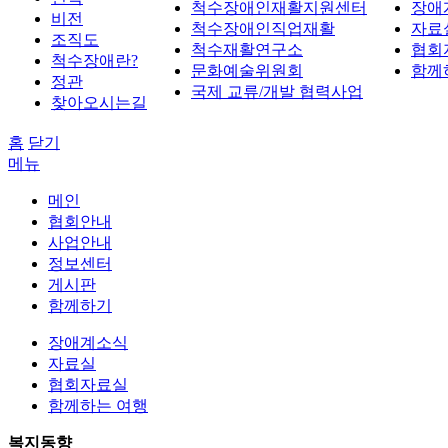
척수장애인재활지원센터
장애
비전
척수장애인직업재활
자료
조직도
척수재활연구소
협회
척수장애란?
문화예술위원회
함께
정관
국제 교류/개발 협력사업
찾아오시는길
홈
닫기
메뉴
메인
협회안내
사업안내
정보센터
게시판
함께하기
장애계소식
자료실
협회자료실
함께하는 여행
복지동향