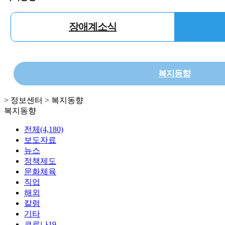
장애계소식
복지동향
> 정보센터 > 복지동향
복지동향
전체(4,180)
보도자료
뉴스
정책제도
문화체육
직업
해외
칼럼
기타
코로나19