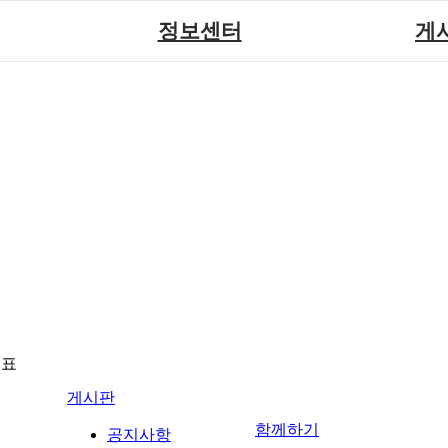
정보센터
게
장애계소식
공지
원센터
자료실
직업
재활
협회자료실
시도협
소
함께하는 여행
솔루션위
회
포토
력사업
자유
뉴표
게시판
함께하기
공지사항