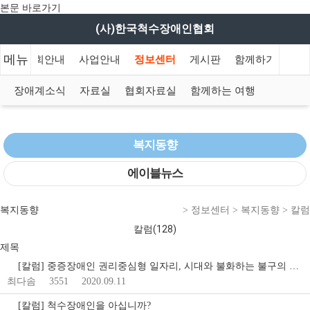
본문 바로가기
(사)한국척수장애인협회
메뉴
인
협회안내
사업안내
정보센터
게시판
함께하기
장애계소식
자료실
협회자료실
함께하는 여행
복지동향
에이블뉴스
복지동향
> 정보센터 > 복지동향 > 칼럼
칼럼(128)
제목
[칼럼] 중증장애인 권리중심형 일자리, 시대와 불화하는 불구의 …
최다솜
3551
2020.09.11
[칼럼] 척수장애인을 아십니까?