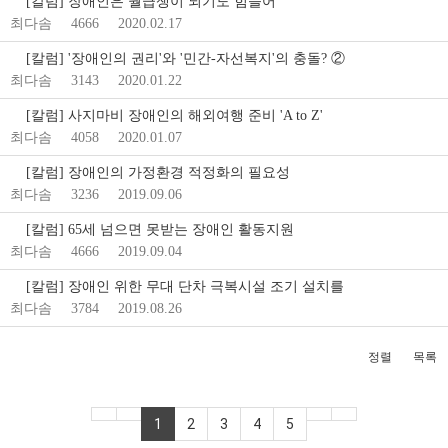
[칼럼] 장애인은 월급쟁이 되기도 힘들어
최다솜
4666
2020.02.17
[칼럼] '장애인의 권리'와 '민간-자선복지'의 충돌? ②
최다솜
3143
2020.01.22
[칼럼] 사지마비 장애인의 해외여행 준비 'A to Z'
최다솜
4058
2020.01.07
[칼럼] 장애인의 가정환경 적정화의 필요성
최다솜
3236
2019.09.06
[칼럼] 65세 넘으면 못받는 장애인 활동지원
최다솜
4666
2019.09.04
[칼럼] 장애인 위한 무대 단차 극복시설 조기 설치를
최다솜
3784
2019.08.26
정렬
목록
1
2
3
4
5