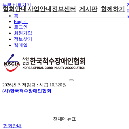
본문 바로가기
협회안내
사업안내
정보센터
게시판
함께하기
홈
English
인사말
단체지원사업
장애계소식
공지사항
후원안내
로그인
연혁
척수장애인재
자료실
직업재활
회원가입안내
회원가입
활지원센터
정보찾기
비전
협회자료실
시도협회소식
자원봉사안내
웹메일
척수장애인직
조직도
함께하는 여
솔루션위원회
업재활
행
상담실
척수장애란?
척수재활연구
포토갤러리
정관
소
자유게시판
찾아오시는길
문화예술위원
회
2026년 최저임금 :
시급 10,320원
국제 교류/개
(사)한국척수장애인협회
발 협력사업
전체메뉴표
협회안내