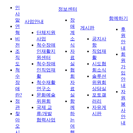
인
정보센터
사
함께하기
말
장
사업안내
연
애
게시판
후
혁
단체지원
계
원
비
사업
소
공지사
안
전
척수장애
식
항
내
조
인재활지
자
직업재
회
직
원센터
료
활
원
도
척수장애
실
시도협
가
척
인직업재
협
회소식
입
수
활
회
솔루션
안
장
척수재활
자
위원회
내
애
연구소
료
상담실
자
란?
문화예술
실
포토갤
원
정
위원회
함
러리
봉
관
국제 교
께
자유게
사
찾
류/개발
하
시판
안
아
협력사업
는
내
오
여
시
행