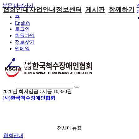
본문 바로가기
협회안내
사업안내
정보센터
게시판
함께하기
홈
English
인사말
단체지원사업
장애계소식
공지사항
후원안내
로그인
연혁
척수장애인재
자료실
직업재활
회원가입안내
회원가입
활지원센터
정보찾기
비전
협회자료실
시도협회소식
자원봉사안내
웹메일
척수장애인직
조직도
함께하는 여
솔루션위원회
업재활
행
상담실
척수장애란?
척수재활연구
포토갤러리
정관
소
자유게시판
찾아오시는길
문화예술위원
회
2026년 최저임금 :
시급 10,320원
국제 교류/개
(사)한국척수장애인협회
발 협력사업
전체메뉴표
협회안내