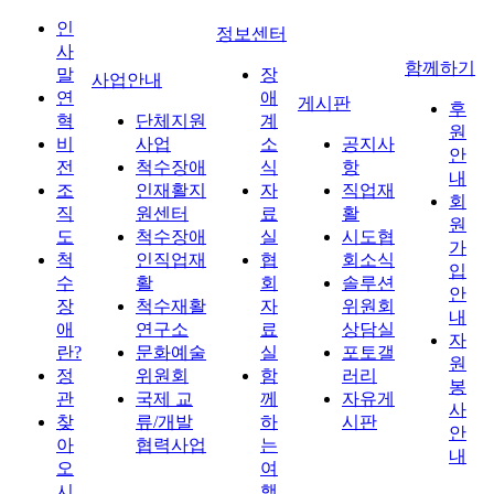
인
정보센터
사
함께하기
말
장
사업안내
연
애
게시판
후
혁
단체지원
계
원
비
사업
소
공지사
안
전
척수장애
식
항
내
조
인재활지
자
직업재
회
직
원센터
료
활
원
도
척수장애
실
시도협
가
척
인직업재
협
회소식
입
수
활
회
솔루션
안
장
척수재활
자
위원회
내
애
연구소
료
상담실
자
란?
문화예술
실
포토갤
원
정
위원회
함
러리
봉
관
국제 교
께
자유게
사
찾
류/개발
하
시판
안
아
협력사업
는
내
오
여
시
행