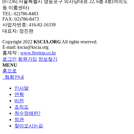
[07236] 서울특별시 영등포구 의사당대로 22, 6층 4호(여의도
동 이룸센터)
TEL: 02)786-8483
FAX: 02)786-8473
사업자번호: 416-82-16339
대표자: 정진완
Copyright
2022
KSCIA.ORG
All rights reserved.
E-mail: kscia@kscia.org
홈제작 :
www.fivetop.co.kr
로그인
회원가입
정보찾기
MENU
홈으로
협회안내
인사말
연혁
비전
조직도
척수장애란?
정관
찾아오시는길