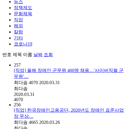
뉴스
정책제도
문화체육
직업
해외
칼럼
기타
코로나19
번호
제목
이름
날짜
조회
257
[직업] 올해 장애인 군무원 400명 채용…'사이버직렬 군
무원'…
최다솜
4070
2020.03.31
최다솜
2020.03.31
4070
256
[직업] 한국장애인고용공단, 2020년도 장애인 표준사업
장 무상…
최다솜
4665
2020.03.26
최다솜