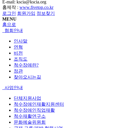
E-mail: kscia@kscia.org
홈제작 :
www.fivetop.co.kr
로그인
회원가입
정보찾기
MENU
홈으로
협회안내
인사말
연혁
비전
조직도
척수장애란?
정관
찾아오시는길
사업안내
단체지원사업
척수장애인재활지원센터
척수장애인직업재활
척수재활연구소
문화예술위원회