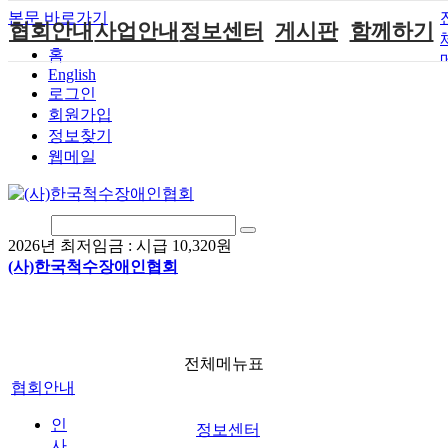
본문 바로가기
협회안내
사업안내
정보센터
게시판
함께하기
홈
English
인사말
단체지원사업
장애계소식
공지사항
후원안내
로그인
연혁
척수장애인재
자료실
직업재활
회원가입안내
회원가입
활지원센터
정보찾기
비전
협회자료실
시도협회소식
자원봉사안내
웹메일
척수장애인직
조직도
함께하는 여
솔루션위원회
업재활
행
상담실
척수장애란?
척수재활연구
포토갤러리
정관
소
자유게시판
2026년 최저임금 :
시급 10,320원
찾아오시는길
문화예술위원
(사)한국척수장애인협회
회
국제 교류/개
발 협력사업
전체메뉴표
협회안내
인
정보센터
사