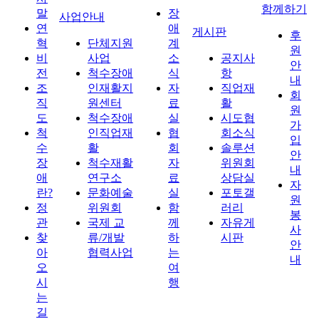
함께하기
말
장
사업안내
연
애
게시판
후
혁
단체지원
계
원
비
사업
소
공지사
안
전
척수장애
식
항
내
조
인재활지
자
직업재
회
직
원센터
료
활
원
도
척수장애
실
시도협
가
척
인직업재
협
회소식
입
수
활
회
솔루션
안
장
척수재활
자
위원회
내
애
연구소
료
상담실
자
란?
문화예술
실
포토갤
원
정
위원회
함
러리
봉
관
국제 교
께
자유게
사
찾
류/개발
하
시판
안
아
협력사업
는
내
오
여
시
행
는
길