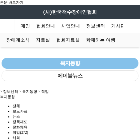
본문 바로가기
(사)한국척수장애인협회
메인
협회안내
사업안내
정보센터
게시판
함
장애계소식
자료실
협회자료실
함께하는 여행
복지동향
에이블뉴스
> 정보센터 > 복지동향 > 직업
복지동향
전체
보도자료
뉴스
정책제도
문화체육
직업(272)
해외