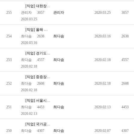
[직업] 대한장애인체육회, 4월 7일까지 제2차 공개채용 실시
255
관리자
3057
관리자
2020.03.25
3057
2020.03.25
[직업] 올해 중증장애인 국가공무원 50명 선발
254
최다솜
2638
최다솜
2020.03.16
2638
2020.03.16
[직업] 경기도, 여성장애인 역량강화 교육
253
최다솜
4557
최다솜
2020.02.18
4557
2020.02.18
[직업] 중증장애인 공무원 채용 문턱 더 낮춘다…경력직 응시요건…
252
최다솜
2608
최다솜
2020.02.18
2608
2020.02.18
[직업] 서울시, 장애인 128명 등 2558명 7∼9급 공무원…
251
최다솜
4453
최다솜
2020.02.13
4453
2020.02.13
[직업] 국가공무원 공개채용, 장애인 응시자 편의지원 확대
250
최다솜
4307
최다솜
2020.02.07
4307