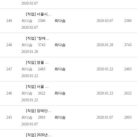
2020.02.07
[직업] 서울시, 중증장애인 인턴 30명 모집…취업 기회 제공
249
최다솜
2580
최다솜
2020.02.07
2580
2020.02.07
[직업] “장애인에게 적합한 직무 없어요” 채용 대신 과태료 내…
248
최다솜
3743
최다솜
2020.01.28
3743
2020.01.28
[직업] 영월 첫 장애인 직업재활시설 내달 가동
247
최다솜
2483
최다솜
2020.01.22
2483
2020.01.22
[직업] 서울 거주 장애인 ‘상반기 재택근로인 양성과정’ 교육생…
246
최다솜
2622
최다솜
2020.01.22
2622
2020.01.22
[직업] 장애단체 “중증장애인 일자리 개선하라”
245
최다솜
2893
최다솜
2020.01.07
2893
2020.01.07
[직업] 2020년 국가공무원 장애인 공채 338명 선발