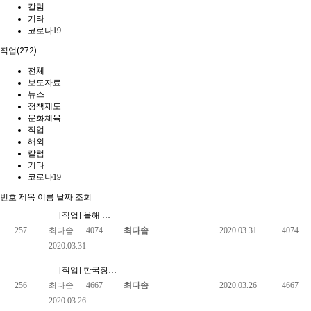
칼럼
기타
코로나19
직업(272)
전체
보도자료
뉴스
정책제도
문화체육
직업
해외
칼럼
기타
코로나19
번호
제목
이름
날짜
조회
[직업] 올해 장애인 군무원 400명 채용…'사이버직렬 군무원'…
257
최다솜
4074
최다솜
2020.03.31
4074
2020.03.31
[직업] 한국장애인고용공단, 2020년도 장애인 표준사업장 무상…
256
최다솜
4667
최다솜
2020.03.26
4667
2020.03.26