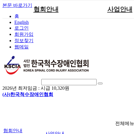
본문 바로가기
협회안내
사업안내
홈
English
인사말
단체지원사업
로그인
연혁
척수장애인재활지
회원가입
정보찾기
비전
척수장애인직업
웹메일
조직도
척수재활연구
척수장애란?
문화예술위원
정관
국제 교류/개발 협
찾아오시는길
2026년 최저임금 :
시급 10,320원
(사)한국척수장애인협회
전체메
협회안내
사업안내