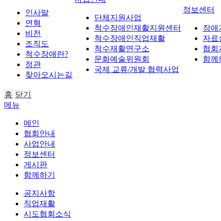
정보센터
인사말
단체지원사업
연혁
척수장애인재활지원센터
장애
비전
척수장애인직업재활
자료
조직도
척수재활연구소
협회
척수장애란?
문화예술위원회
함께
정관
국제 교류/개발 협력사업
찾아오시는길
홈
닫기
메뉴
메인
협회안내
사업안내
정보센터
게시판
함께하기
공지사항
직업재활
시도협회소식