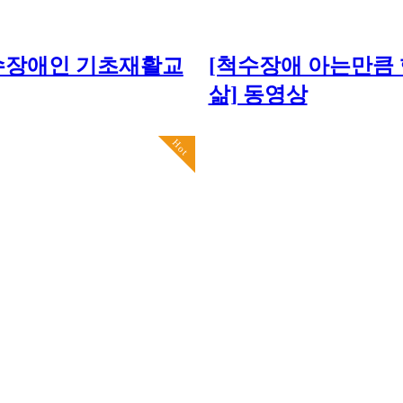
 척수장애인 기초재활교
[척수장애 아는만큼
삶] 동영상
Hot