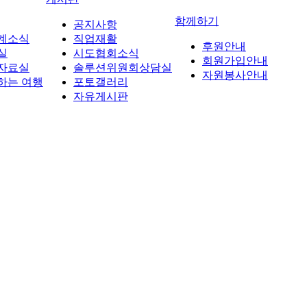
함께하기
공지사항
계소식
직업재활
후원안내
실
시도협회소식
회원가입안내
자료실
솔루션위원회상담실
자원봉사안내
하는 여행
포토갤러리
자유게시판