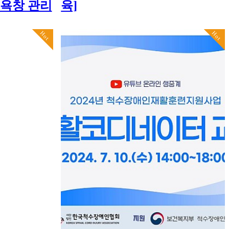
 욕창 관리
육]
Hot
Hot