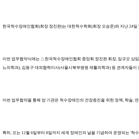
한국척수장애인협회
(
회장 정진완
)
는 대한척수학회
(
회장 오승준
)
와 지난
24
일
이번 업무협약식에는
△
한국척수장애인협회 중앙회 정진완 회장
,
임규오 상
뇨의학과
),
김동구 대외협력이사
(
서울시북부병원 재활의학과
)
등 관계자들이
이번 업무협약을 통해 양 기관은 척수장애인의 건장증진을 위한 정책
,
학술
,
연
특히
,
오는
12
월
6
일부터
8
일까지 세계 장애인의 날을 기념하여 운영되는
'
척수