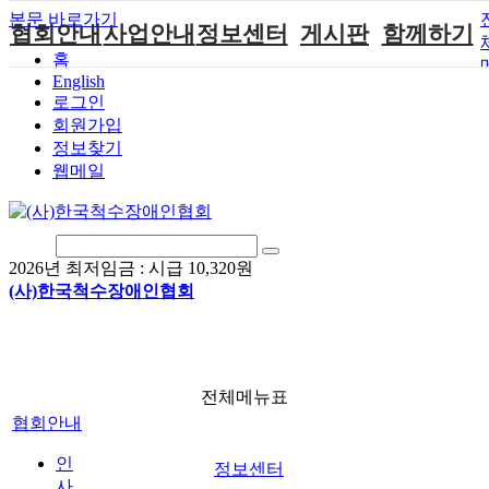
본문 바로가기
협회안내
사업안내
정보센터
게시판
함께하기
홈
English
인사말
단체지원사업
장애계소식
공지사항
후원안내
로그인
연혁
척수장애인재
자료실
직업재활
회원가입안내
회원가입
활지원센터
정보찾기
비전
협회자료실
시도협회소식
자원봉사안내
웹메일
척수장애인직
조직도
함께하는 여
솔루션위원회
업재활
행
상담실
척수장애란?
척수재활연구
포토갤러리
정관
소
자유게시판
2026년 최저임금 :
시급 10,320원
찾아오시는길
문화예술위원
(사)한국척수장애인협회
회
국제 교류/개
발 협력사업
전체메뉴표
협회안내
인
정보센터
사