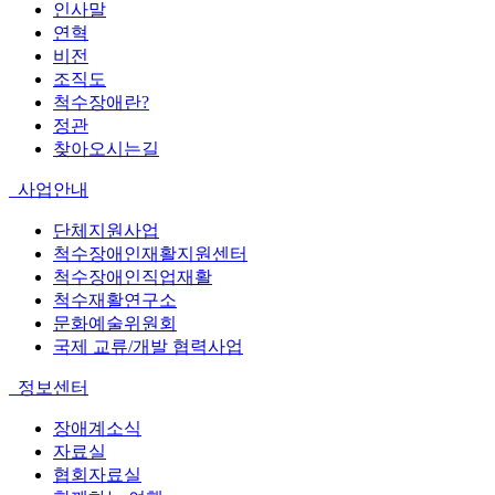
인사말
연혁
비전
조직도
척수장애란?
정관
찾아오시는길
사업안내
단체지원사업
척수장애인재활지원센터
척수장애인직업재활
척수재활연구소
문화예술위원회
국제 교류/개발 협력사업
정보센터
장애계소식
자료실
협회자료실