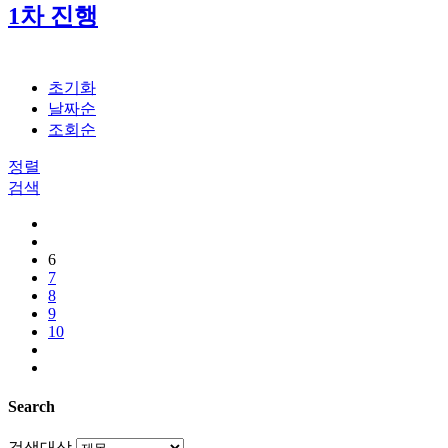
1차 진행
초기화
날짜순
조회순
정렬
검색
6
7
8
9
10
Search
검색대상