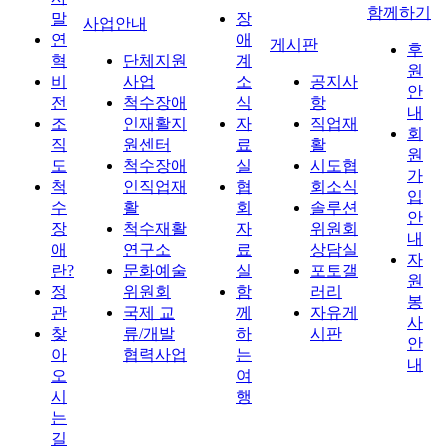
함께하기
말
장
사업안내
연
애
게시판
후
혁
단체지원
계
원
비
사업
소
공지사
안
전
척수장애
식
항
내
조
인재활지
자
직업재
회
직
원센터
료
활
원
도
척수장애
실
시도협
가
척
인직업재
협
회소식
입
수
활
회
솔루션
안
장
척수재활
자
위원회
내
애
연구소
료
상담실
자
란?
문화예술
실
포토갤
원
정
위원회
함
러리
봉
관
국제 교
께
자유게
사
찾
류/개발
하
시판
안
아
협력사업
는
내
오
여
시
행
는
길