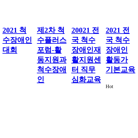
2021 척
제2차 척
20021 전
2021 전
수장애인
수플러스
국 척수
국 척수
대회
포럼-활
장애인재
장애인
동지원과
활지원센
활동가
척수장애
터 직무
기본교육
인
심화교육
Hot