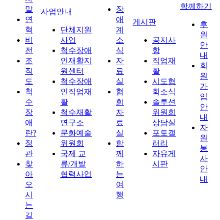
함께하기
말
장
사업안내
연
애
게시판
후
혁
단체지원
계
원
비
사업
소
공지사
안
전
척수장애
식
항
내
조
인재활지
자
직업재
회
직
원센터
료
활
원
도
척수장애
실
시도협
가
척
인직업재
협
회소식
입
수
활
회
솔루션
안
장
척수재활
자
위원회
내
애
연구소
료
상담실
자
란?
문화예술
실
포토갤
원
정
위원회
함
러리
봉
관
국제 교
께
자유게
사
찾
류/개발
하
시판
안
아
협력사업
는
내
오
여
시
행
는
길