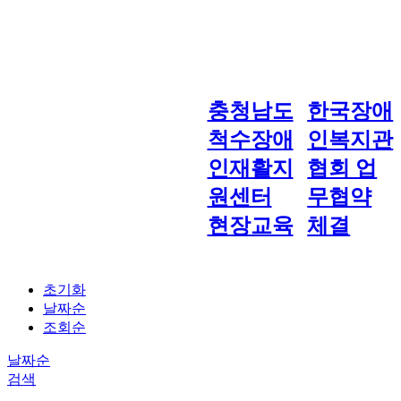
충청남도
한국장애
척수장애
인복지관
인재활지
협회 업
원센터
무협약
현장교육
체결
초기화
날짜순
조회순
날짜순
검색