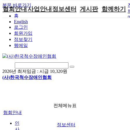
본문 바로가기
협회안내
사업안내
정보센터
게시판
함께하기
홈
English
인사말
단체지원사업
장애계소식
공지사항
후원안내
로그인
연혁
척수장애인재
자료실
직업재활
회원가입안내
회원가입
활지원센터
정보찾기
비전
협회자료실
시도협회소식
자원봉사안내
웹메일
척수장애인직
조직도
함께하는 여
솔루션위원회
업재활
행
상담실
척수장애란?
척수재활연구
포토갤러리
정관
소
자유게시판
2026년 최저임금 :
시급 10,320원
찾아오시는길
문화예술위원
(사)한국척수장애인협회
회
국제 교류/개
발 협력사업
전체메뉴표
협회안내
인
정보센터
사