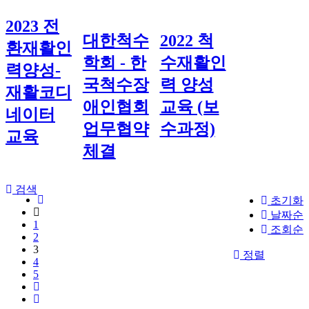
2023 전
대한척수
2022 척
환재활인
학회 - 한
수재활인
력양성-
국척수장
력 양성
재활코디
애인협회
교육 (보
네이터
업무협약
수과정)
교육
체결
검색
초기화
날짜순
1
조회순
2
3
정렬
4
5