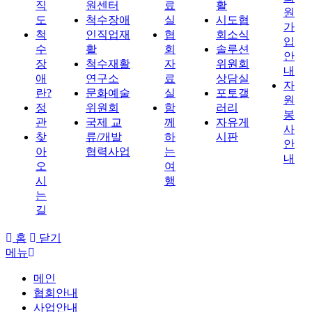
직
원센터
료
활
원
도
척수장애
실
시도협
가
척
인직업재
협
회소식
입
수
활
회
솔루션
안
장
척수재활
자
위원회
내
애
연구소
료
상담실
자
란?
문화예술
실
포토갤
원
정
위원회
함
러리
봉
관
국제 교
께
자유게
사
찾
류/개발
하
시판
안
아
협력사업
는
내
오
여
시
행
는
길
홈
닫기
메뉴
메인
협회안내
사업안내