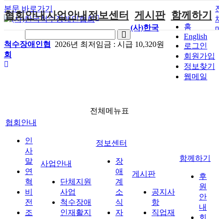
본문 바로가기
협회안내
사업안내
정보센터
게시판
함께하기
홈
(사)한국
English
인사말
단체지원사업
장애계소식
공지사항
후원안내
척수장애인협
2026년 최저임금 :
시급 10,320원
로그인
회
연혁
척수장애인재
자료실
직업재활
회원가입안내
회원가입
활지원센터
정보찾기
비전
협회자료실
시도협회소식
자원봉사안내
웹메일
척수장애인직
조직도
함께하는 여
솔루션위원회
업재활
행
상담실
척수장애란?
척수재활연구
포토갤러리
정관
전체메뉴표
소
자유게시판
협회안내
찾아오시는길
문화예술위원
회
인
정보센터
국제 교류/개
사
함께하기
발 협력사업
말
장
사업안내
연
애
게시판
후
혁
단체지원
계
원
비
사업
소
공지사
안
전
척수장애
식
항
내
조
인재활지
자
직업재
회