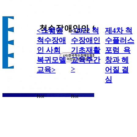
<스웨덴
<2022 척
제4차 척
척수장애
수장애인
수플러스
인 사회
기초재활
포럼_욕
복귀모델
교육주간
창과 헤
>
교육>
어질 결
심
Hot
Hot