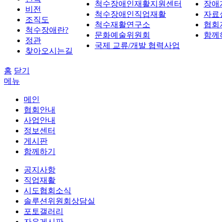
척수장애인재활지원센터
장애
비전
척수장애인직업재활
자료
조직도
척수재활연구소
협회
척수장애란?
문화예술위원회
함께
정관
국제 교류/개발 협력사업
찾아오시는길
홈
닫기
메뉴
메인
협회안내
사업안내
정보센터
게시판
함께하기
공지사항
직업재활
시도협회소식
솔루션위원회상담실
포토갤러리
자유게시판