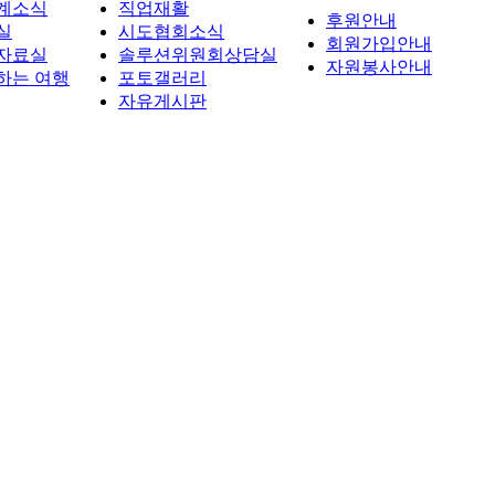
계소식
직업재활
후원안내
실
시도협회소식
회원가입안내
자료실
솔루션위원회상담실
자원봉사안내
하는 여행
포토갤러리
자유게시판