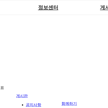
정보센터
게
장애계소식
공지
원센터
자료실
직업
재활
협회자료실
시도협
소
함께하는 여행
솔루션위
회
포토
력사업
자유
뉴표
게시판
함께하기
공지사항