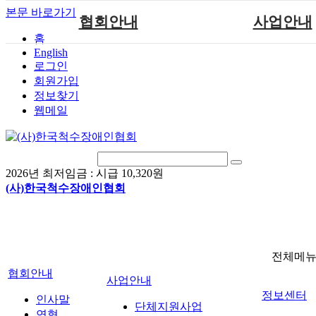
본문 바로가기
협회안내
사업안내
홈
English
인사말
단체지원사업
로그인
연혁
척수장애인재활지
회원가입
정보찾기
비전
척수장애인직업
웹메일
조직도
척수재활연구
척수장애란?
문화예술위원
정관
국제 교류/개발 협
2026년 최저임금 :
시급 10,320원
찾아오시는길
(사)한국척수장애인협회
전체메
협회안내
사업안내
정보센터
인사말
단체지원사업
연혁