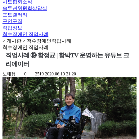
시도협회소식
솔루션위원회상담실
포토갤러리
구인구직
직업정보
척수장애인 직업사례
> 게시판 > 척수장애인직업사례
척수장애인 직업사례
직업사례 ⑲ 함정균 | 함박TV 운영하는 유튜브 크
리에이터
노태형
0
2519
2020.06.10 21:20