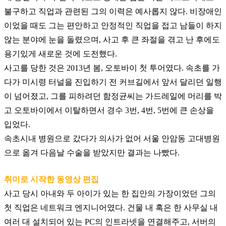
불구하고 직업과 관련된 그의 이력은 예사롭지 않다
.
비장애인
이었을 때도 그는 편안하고 안정적인 직업을 접고 남들이 하지
않는 분야에 눈을 돌렸으며
,
사고 후 큰 좌절을 겪고 난 후에도
용기있게 새로운 것에 도전했다
.
사고를 당한 것은
2013
년 봄
,
오토바이 첫 투어였다
.
속초를 가
다가 미시령 터널을 진입하기 전 커브길에서 앞서 달리던 일행
이 넘어졌고
,
그를 피하려던 함정균씨는 가드레일에 머리를 박
고 오토바이에서 이탈하면서 경수
3
번
, 4
번
, 5
번에 큰 손상을
입었다
.
속초시내 병원으로 갔다가 의사가 없어 서울 안암동 고대병원
으로 옮겨 다음날 수술을 받았지만 결과는 나빴다
.
취미로 시작한 동영상 편집
사고 당시 아내와 두 아이가 있는 한 집안의 가장이었던 그의
첫 직업은 네트워크 엔지니어였다
.
건물 내 혹은 한 사무실 내
여러 대 설치되어 있는
PC
의 인트라넷을 연결해주고
,
서버의