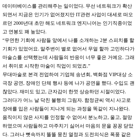
데이터베이스를 관리해주는 일이었다
.
무선 네트워크가 확산
되면서 지금은 인기가 없어졌지만
IT
관련 사업이 대세로 떠오
르던
2000
년대 초만 해도 네트워크 엔지니어는 인기직종이었
고 연봉도 꽤 높았다
.
“
우연한 기회에 사람들 앞에서 나를 소개하는
2
분 스피치를 할
기회가 있었어요
.
말주변이 별로 없어서 무얼 할까 고민하다가
마술쇼를 선택했는데 사람들의 반응이 너무 좋은 거예요
.
그래
서 취미로 시작한 마술이 직업이 되었죠
.”
무대마술로 본격 전업하여 기업체 송년회
,
백화점
VIP
대상 소
극장 공연
,
장애인 단체 행사 등에 나가 공연을 했다
.
수입도 괜
찮았다
.
재미도 있고
,
근자감이 한껏 상승하던 시절이었다
.
그러다가 어느 날 닥친 불행의 그림자
.
함정균씨 역시 사고로
장애를 입은 사람들이 지나게 되는 과정을 똑같이 지나왔다
.
움직이지 않은 사지를 인정할 수 없어서 분노하고
,
울고
,
절망
하였으며 사람들하고 마주치기 싫어서 마음의 문을 꽁꽁 닫았
다
.
그러나 뼛속까지 똘똘 뭉친 열정과 도전의식은 폭풍 같은