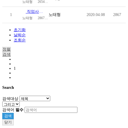
노태형
2654
2020.04.08
직업사례 ① 강 별 | 한국척수장애인협회 사원
1
노태형
2020.04.08
2867
노태형
2867
2020.04.08
초기화
날짜순
조회순
정렬
검색
1
Search
검색대상
검색어
필수
검색
닫기