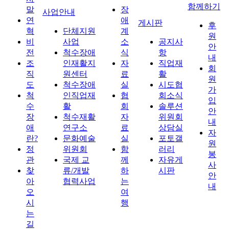
함께하기
말
장
사업안내
연
애
게시판
후
혁
단체지원
계
원
비
사업
소
공지사
안
전
척수장애
식
항
내
조
인재활지
자
직업재
회
직
원센터
료
활
원
도
척수장애
실
시도협
가
척
인직업재
협
회소식
입
수
활
회
솔루션
안
장
척수재활
자
위원회
내
애
연구소
료
상담실
자
란?
문화예술
실
포토갤
원
정
위원회
함
러리
봉
관
국제 교
께
자유게
사
찾
류/개발
하
시판
안
아
협력사업
는
내
오
여
시
행
는
길