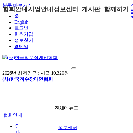
본문 바로가기
협회안내
사업안내
정보센터
게시판
함께하기
홈
English
인사말
단체지원사업
장애계소식
공지사항
후원안내
로그인
연혁
척수장애인재
자료실
직업재활
회원가입안내
회원가입
활지원센터
정보찾기
비전
협회자료실
시도협회소식
자원봉사안내
웹메일
척수장애인직
조직도
함께하는 여
솔루션위원회
업재활
행
상담실
척수장애란?
척수재활연구
포토갤러리
정관
소
자유게시판
2026년 최저임금 :
시급 10,320원
찾아오시는길
문화예술위원
(사)한국척수장애인협회
회
국제 교류/개
발 협력사업
전체메뉴표
협회안내
인
정보센터
사