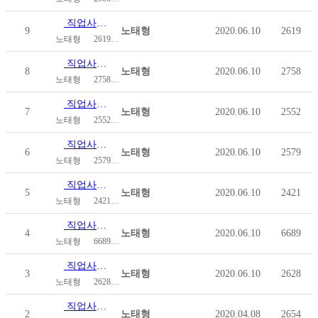
직업사례 ⑨ 안미나 | 편집 디자이너
9
노태형
2020.06.10
2619
노태형
2619
2020.06.10
직업사례 ⑧ 류 나 | 국민건강보험공단 주임
8
노태형
2020.06.10
2758
노태형
2758
2020.06.10
직업사례 ⑦ 김희지 | 지역장애인보건의료센터 사회복지사
7
노태형
2020.06.10
2552
노태형
2552
2020.06.10
직업사례 ⑥ 김태곤 | 달성군 홈페이지 제작팀 웹마스터
6
노태형
2020.06.10
2579
노태형
2579
2020.06.10
직업사례 ⑤ 김수민 | 특별교통수단 광역이동지원센터 상…
5
노태형
2020.06.10
2421
노태형
2421
2020.06.10
직업사례 ④ 김보현 | 치과 교정 전문의
4
노태형
2020.06.10
6689
노태형
6689
2020.06.10
직업사례 ③ 김대섭 | 성북구청 지적관리 공무원
3
노태형
2020.06.10
2628
노태형
2628
2020.06.10
직업사례 ② 김기수 | 서각작가
2
노태형
2020.04.08
2654