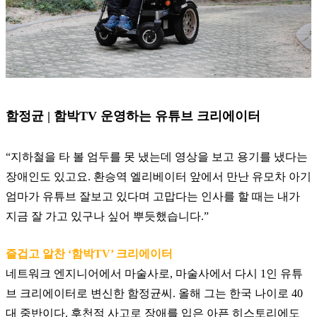
함정균
|
함박
TV
운영하는 유튜브 크리에이터
“
지하철을 타 볼 엄두를 못 냈는데 영상을 보고 용기를 냈다는
장애인도 있고요
.
환승역 엘리베이터 앞에서 만난 유모차 아기
엄마가 유튜브 잘보고 있다며 고맙다는 인사를 할 때는 내가
지금 잘 가고 있구나 싶어 뿌듯했습니다
.”
즐겁고 알찬
‘
함박
TV’
크리에이터
네트워크 엔지니어에서 마술사로
,
마술사에서 다시
1
인 유튜
브 크리에이터로 변신한 함정균씨
.
올해 그는 한국 나이로
40
대 중반이다
.
후천적 사고로 장애를 입은 아픈 히스토리에도