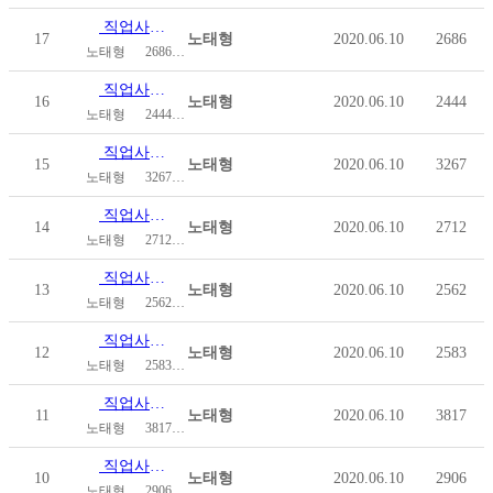
직업사례 ⑰ 최문정 | 휠체어 댄스스포츠 선수
17
노태형
2020.06.10
2686
노태형
2686
2020.06.10
직업사례 ⑯ 정종대 | 골든블루 소속 장애인 육상선수
16
노태형
2020.06.10
2444
노태형
2444
2020.06.10
직업사례 ⑮ 장석진 | 화성시청 동탄출장소 건축산업과 …
15
노태형
2020.06.10
3267
노태형
3267
2020.06.10
직업사례 ⑭ 임현우 | KBS 장애인 앵커 5호
14
노태형
2020.06.10
2712
노태형
2712
2020.06.10
직업사례 ⑬ 윤용석 | 경희대학교 디지털콘텐츠학과 학생
13
노태형
2020.06.10
2562
노태형
2562
2020.06.10
직업사례 ⑫ 윤붕구 | 30년 수제 장인 GQ양복점 대…
12
노태형
2020.06.10
2583
노태형
2583
2020.06.10
직업사례 ⑪ 유제남 | 라이드웍스 대표
11
노태형
2020.06.10
3817
노태형
3817
2020.06.10
직업사례 ⑩ 안성빈 | 복음을 전하는 그루터기교회 목사
10
노태형
2020.06.10
2906
노태형
2906
2020.06.10