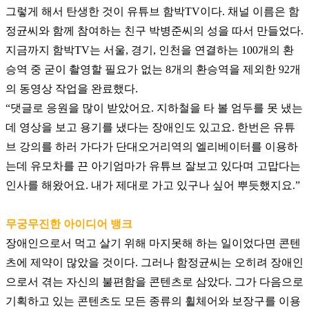
그렇게 해서 탄생한 것이 유튜브 함박
TV
이다
.
채널 이름은 함
정균씨와 함께 참여하는 친구 박병준씨의 성을 따서 만들었다
.
지금까지 함박
TV
는 서울
,
경기
,
인천을 연결하는
100
개의 환
승역 중 굳이 촬영할 필요가 없는
8
개의 환승역을 제외한
92
개
의 동영상 작업을 완료했다
.
“
댓글로 응원을 많이 받았어요
.
지하철을 타 볼 엄두를 못 냈는
데 영상을 보고 용기를 냈다는 장애인도 있고요
.
한번은 유튜
브 강의를 하러 가다가 단대오거리역의 엘리베이터를 이용하
는데 유모차를 끈 아기엄마가 유튜브 잘보고 있다며 고맙다는
인사를 해왔어요
.
내가 제대로 가고 있구나 싶어 뿌듯했지요
.”
무궁무진한 아이디어 뱅크
장애인으로서 먹고 살기 위해 마지못해 하는 일이었다면 콘텐
츠에 제약이 많았을 것이다
.
그러나 함정균씨는 오히려 장애인
으로서 겪는 자신의 불편함을 콘텐츠로 삼았다
.
그가 다음으로
기획하고 있는 콘텐츠도 모든 종류의 휠체어와 보장구를 이용