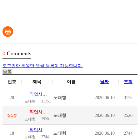
0
Comments
로그인한 회원만 댓글 등록이 가능합니다.
목록
번호
제목
이름
날짜
조회
직업사례 ⑳ 허재혁 | 장애인기업 이리야시스템 대표
20
노태형
2020.06.10
3175
노태형
3175
2020.06.10
직업사례 ⑲ 함정균 | 함박TV 운영하는 유튜브 크리에…
노태형
2020.06.10
2520
열람중
노태형
2520
2020.06.10
직업사례 ⑱ 하 철 | 다산도예 대표
18
노태형
2020.06.10
2744
노태형
2744
2020.06.10