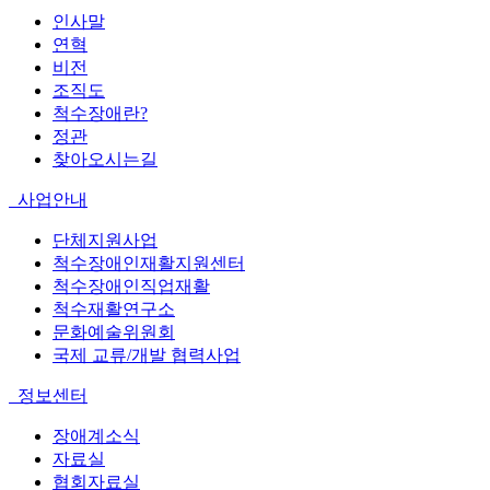
인사말
연혁
비전
조직도
척수장애란?
정관
찾아오시는길
사업안내
단체지원사업
척수장애인재활지원센터
척수장애인직업재활
척수재활연구소
문화예술위원회
국제 교류/개발 협력사업
정보센터
장애계소식
자료실
협회자료실