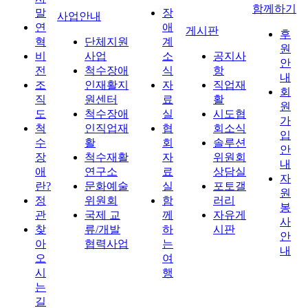
함께하기
말
장
사업안내
연
애
게시판
후
혁
단체지원
계
원
비
사업
소
공지사
안
전
척수장애
식
항
내
조
인재활지
자
직업재
회
직
원센터
료
활
원
도
척수장애
실
시도협
가
척
인직업재
협
회소식
입
수
활
회
솔루션
안
장
척수재활
자
위원회
내
애
연구소
료
상담실
자
란?
문화예술
실
포토갤
원
정
위원회
함
러리
봉
관
국제 교
께
자유게
사
찾
류/개발
하
시판
안
아
협력사업
는
내
오
여
시
행
는
길