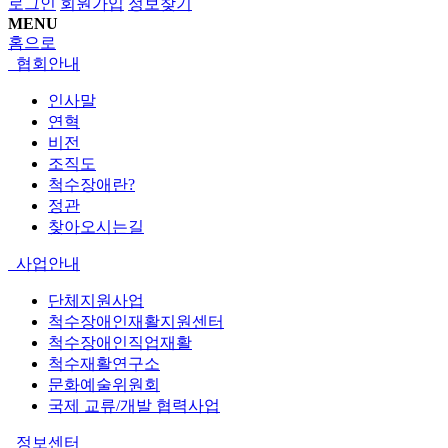
로그인
회원가입
정보찾기
MENU
홈으로
협회안내
인사말
연혁
비전
조직도
척수장애란?
정관
찾아오시는길
사업안내
단체지원사업
척수장애인재활지원센터
척수장애인직업재활
척수재활연구소
문화예술위원회
국제 교류/개발 협력사업
정보센터