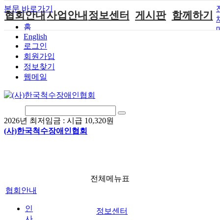
본문 바로가기
협회안내
사업안내
정보센터
게시판
함께하기
홈
English
인사말
단체지원사업
장애계소식
공지사항
후원안내
로그인
연혁
척수장애인재
자료실
직업재활
회원가입안내
회원가입
활지원센터
정보찾기
비전
협회자료실
시도협회소식
자원봉사안내
웹메일
척수장애인직
조직도
함께하는 여
솔루션위원회
업재활
행
상담실
척수장애란?
척수재활연구
포토갤러리
정관
소
자유게시판
2026년 최저임금 :
시급 10,320원
찾아오시는길
문화예술위원
(사)한국척수장애인협회
회
국제 교류/개
발 협력사업
전체메뉴표
협회안내
인
정보센터
사