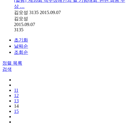
[알림] '제10회 척수장애인의 날 기념대회' 관련 최종 수
상 …
김오성
3135
2015.09.07
김오성
2015.09.07
3135
초기화
날짜순
조회순
정렬
목록
검색
11
12
13
14
15