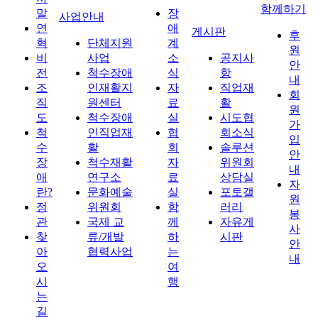
함께하기
말
장
사업안내
연
애
게시판
후
혁
단체지원
계
원
비
사업
소
공지사
안
전
척수장애
식
항
내
조
인재활지
자
직업재
회
직
원센터
료
활
원
도
척수장애
실
시도협
가
척
인직업재
협
회소식
입
수
활
회
솔루션
안
장
척수재활
자
위원회
내
애
연구소
료
상담실
자
란?
문화예술
실
포토갤
원
정
위원회
함
러리
봉
관
국제 교
께
자유게
사
찾
류/개발
하
시판
안
아
협력사업
는
내
오
여
시
행
는
길