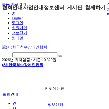
본문 바로가기
협회안내
사업안내
정보센터
게시판
함께하기
홈
English
인사말
단체지원사업
장애계소식
공지사항
후원안내
로그인
연혁
척수장애인재
자료실
직업재활
회원가입안내
회원가입
활지원센터
정보찾기
비전
협회자료실
시도협회소식
자원봉사안내
웹메일
척수장애인직
조직도
함께하는 여
솔루션위원회
업재활
행
상담실
척수장애란?
척수재활연구
포토갤러리
정관
소
자유게시판
2026년 최저임금 :
시급 10,320원
찾아오시는길
문화예술위원
(사)한국척수장애인협회
회
국제 교류/개
발 협력사업
전체메뉴표
협회안내
인
정보센터
사