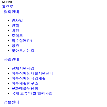
MENU
홈으로
협회안내
인사말
연혁
비전
조직도
척수장애란?
정관
찾아오시는길
사업안내
단체지원사업
척수장애인재활지원센터
척수장애인직업재활
척수재활연구소
문화예술위원회
국제 교류/개발 협력사업
정보센터