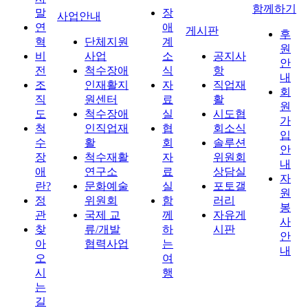
함께하기
말
장
사업안내
연
애
게시판
후
혁
단체지원
계
원
비
사업
소
공지사
안
전
척수장애
식
항
내
조
인재활지
자
직업재
회
직
원센터
료
활
원
도
척수장애
실
시도협
가
척
인직업재
협
회소식
입
수
활
회
솔루션
안
장
척수재활
자
위원회
내
애
연구소
료
상담실
자
란?
문화예술
실
포토갤
원
정
위원회
함
러리
봉
관
국제 교
께
자유게
사
찾
류/개발
하
시판
안
아
협력사업
는
내
오
여
시
행
는
길