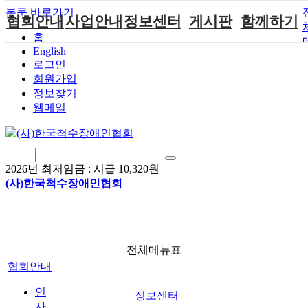
본문 바로가기
협회안내
사업안내
정보센터
게시판
함께하기
홈
English
인사말
단체지원사업
장애계소식
공지사항
후원안내
로그인
연혁
척수장애인재
자료실
직업재활
회원가입안내
회원가입
활지원센터
정보찾기
비전
협회자료실
시도협회소식
자원봉사안내
웹메일
척수장애인직
조직도
함께하는 여
솔루션위원회
업재활
행
상담실
척수장애란?
척수재활연구
포토갤러리
정관
소
자유게시판
2026년 최저임금 :
시급 10,320원
찾아오시는길
문화예술위원
(사)한국척수장애인협회
회
국제 교류/개
발 협력사업
전체메뉴표
협회안내
인
정보센터
사