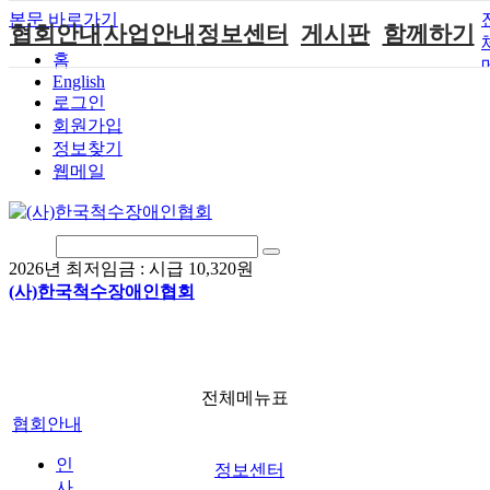
본문 바로가기
협회안내
사업안내
정보센터
게시판
함께하기
홈
English
인사말
단체지원사업
장애계소식
공지사항
후원안내
로그인
연혁
척수장애인재
자료실
직업재활
회원가입안내
회원가입
활지원센터
정보찾기
비전
협회자료실
시도협회소식
자원봉사안내
웹메일
척수장애인직
조직도
함께하는 여
솔루션위원회
업재활
행
상담실
척수장애란?
척수재활연구
포토갤러리
정관
소
자유게시판
2026년 최저임금 :
시급 10,320원
찾아오시는길
문화예술위원
(사)한국척수장애인협회
회
국제 교류/개
발 협력사업
전체메뉴표
협회안내
인
정보센터
사