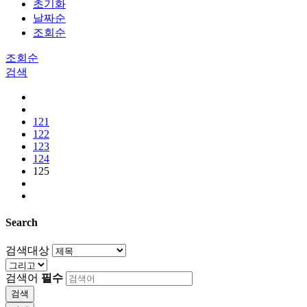
초기화
날짜순
조회순
조회순
검색
121
122
123
124
125
Search
검색대상
검색어
필수
검색