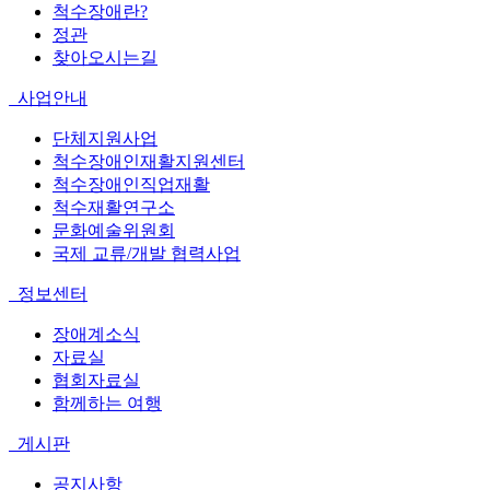
척수장애란?
정관
찾아오시는길
사업안내
단체지원사업
척수장애인재활지원센터
척수장애인직업재활
척수재활연구소
문화예술위원회
국제 교류/개발 협력사업
정보센터
장애계소식
자료실
협회자료실
함께하는 여행
게시판
공지사항