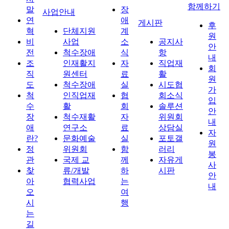
함께하기
말
장
사업안내
연
애
게시판
후
혁
단체지원
계
원
비
사업
소
공지사
안
전
척수장애
식
항
내
조
인재활지
자
직업재
회
직
원센터
료
활
원
도
척수장애
실
시도협
가
척
인직업재
협
회소식
입
수
활
회
솔루션
안
장
척수재활
자
위원회
내
애
연구소
료
상담실
자
란?
문화예술
실
포토갤
원
정
위원회
함
러리
봉
관
국제 교
께
자유게
사
찾
류/개발
하
시판
안
아
협력사업
는
내
오
여
시
행
는
길