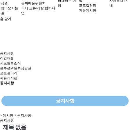
함께하는 여
실
자원봉사안
정관
문화예술위원회
행
포토갤러리
내
찾아오시는
국제 교류/개발 협력사
자유게시판
길
업
홈
닫기
공지사항
직업재활
시도협회소식
솔루션위원회상담실
포토갤러리
자유게시판
공지사항
공지사항
> 게시판 > 공지사항
공지사항
제목 없음