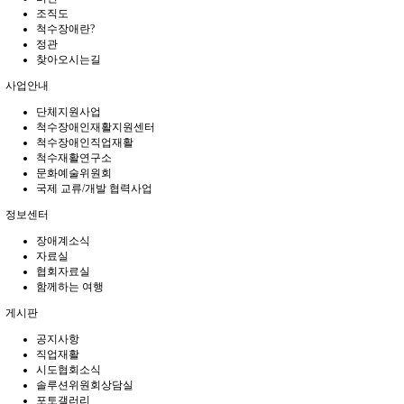
조직도
척수장애란?
정관
찾아오시는길
사업안내
단체지원사업
척수장애인재활지원센터
척수장애인직업재활
척수재활연구소
문화예술위원회
국제 교류/개발 협력사업
정보센터
장애계소식
자료실
협회자료실
함께하는 여행
게시판
공지사항
직업재활
시도협회소식
솔루션위원회상담실
포토갤러리