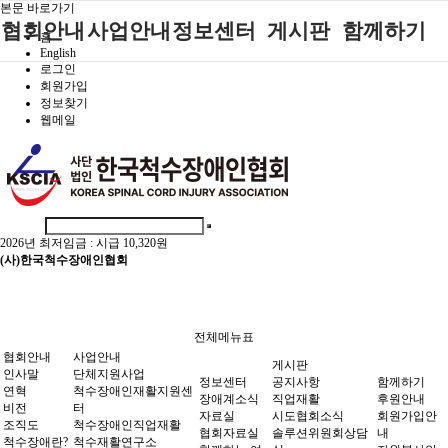
본문 바로가기
협회안내
사업안내
정보센터
게시판
함께하기
홈
English
로그인
인사말
단체지원사업
장애계소식
공지사항
후원안내
회원가입
정보찾기
연혁
척수장애인재
자료실
직업재활
회원가입안내
웹메일
활지원센터
비전
협회자료실
시도협회소식
자원봉사안내
척수장애인직
조직도
함께하는 여
솔루션위원회
업재활
행
상담실
척수장애란?
척수재활연구
포토갤러리
정관
소
2026년 최저임금 :
시급 10,320원
자유게시판
찾아오시는길
문화예술위원
(사)한국척수장애인협회
회
국제 교류/개
발 협력사업
전체메뉴표
협회안내
사업안내
게시판
인사말
단체지원사업
정보센터
공지사항
함께하기
연혁
척수장애인재활지원센
장애계소식
직업재활
후원안내
비전
터
자료실
시도협회소식
회원가입안
조직도
척수장애인직업재활
협회자료실
솔루션위원회상담
내
척수장애란?
척수재활연구소