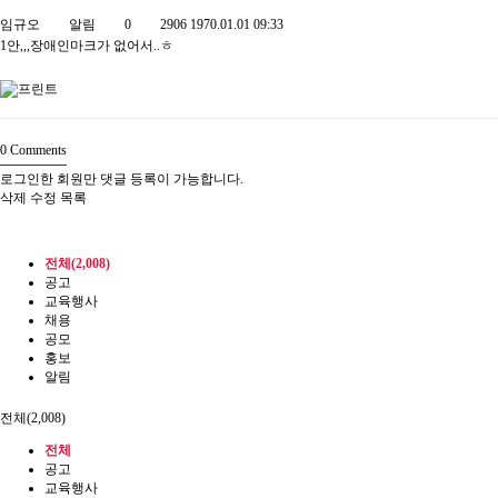
임규오
알림
0
2906
1970.01.01 09:33
1안,,,장애인마크가 없어서..ㅎ
0
Comments
로그인한 회원만 댓글 등록이 가능합니다.
삭제
수정
목록
전체(2,008)
공고
교육행사
채용
공모
홍보
알림
전체(2,008)
전체
공고
교육행사